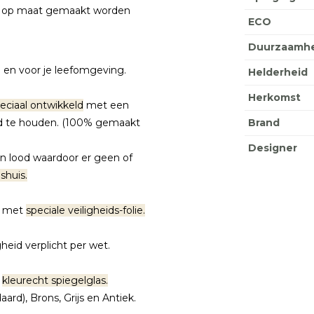
ens op maat gemaakt worden
ECO
Duurzaamhe
u en voor je leefomgeving.
Helderheid
Herkomst
peciaal ontwikkeld
met een
d te houden. (100% gemaakt
Brand
Designer
en lood waardoor er geen of
shuis.
s met
speciale veiligheids-folie.
heid verplicht per wet.
n
kleurecht spiegelglas.
ard), Brons, Grijs en Antiek.