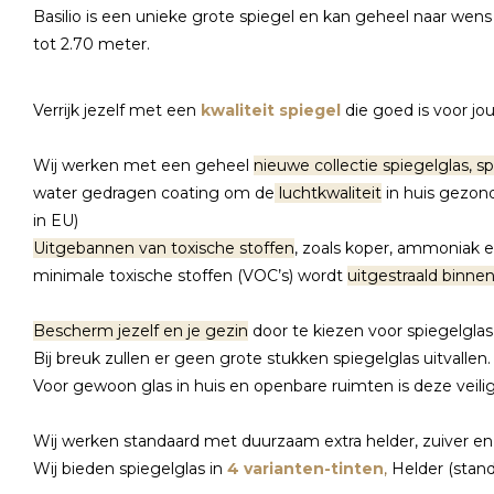
Basilio is een unieke grote spiegel en kan geheel naar w
tot 2.70 meter.
Verrijk jezelf met een
kwaliteit spiegel
die goed is voor jo
Wij werken met een geheel
nieuwe collectie spiegelglas, s
water gedragen coating om de
luchtkwaliteit
in huis gezon
in EU)
Uitgebannen van toxische stoffen
, zoals koper, ammoniak 
minimale toxische stoffen (VOC’s) wordt
uitgestraald binnen
Bescherm jezelf en je gezin
door te kiezen voor spiegelgla
Bij breuk zullen er geen grote stukken spiegelglas uitvallen.
Voor gewoon glas in huis en openbare ruimten is deze veilig
Wij werken standaard met duurzaam extra helder, zuiver e
Wij bieden spiegelglas in
4 varianten-tinten
,
Helder (standa