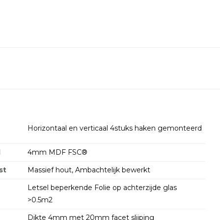
Horizontaal en verticaal 4stuks haken gemonteerd
d
4mm MDF FSC®
st
Massief hout, Ambachtelijk bewerkt
Letsel beperkende Folie op achterzijde glas
>0.5m2
Dikte 4mm met 20mm facet slijping