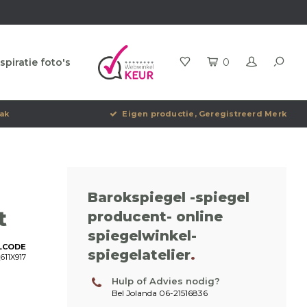
spiratie foto's
0
ak
Eigen productie, Geregistreerd Merk
Barokspiegel -spiegel
t
producent- online
spiegelwinkel-
LCODE
spiegelatelier
.
611X917
Hulp of Advies nodig?
Bel Jolanda 06-21516836