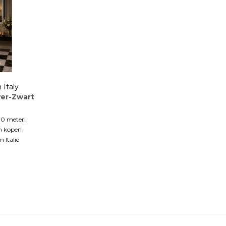
 Italy
ver-Zwart
70 meter!
n koper!
 Italië