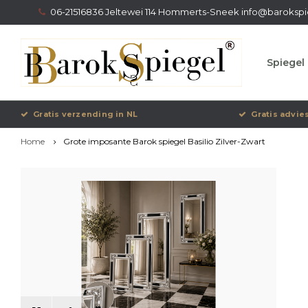
06-21516836 Jeltewei 114 Hommerts-Sneek
info@barokspi
Spiegel 
Gratis verzending in NL
Gratis advie
Home
Grote imposante Barok spiegel Basilio Zilver-Zwart