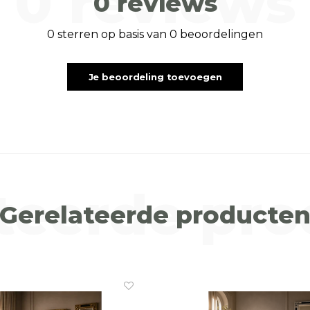
0 reviews
0 reviews
0 sterren op basis van 0 beoordelingen
Je beoordeling toevoegen
teerde pr
Gerelateerde producte