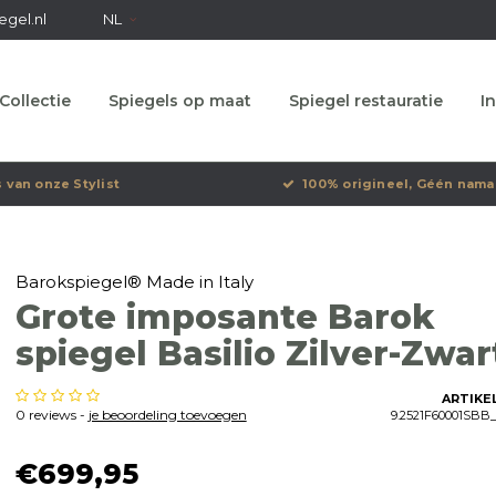
egel.nl
NL
Collectie
Spiegels op maat
Spiegel restauratie
In
s van onze Stylist
100% origineel, Géén nama
Barokspiegel® Made in Italy
Grote imposante Barok
spiegel Basilio Zilver-Zwar
ARTIKE
0 reviews -
je beoordeling toevoegen
9.2521F60001SBB_
€699,95