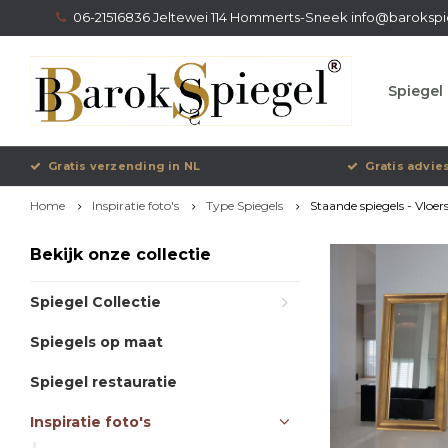
06-21516836 Jeltewei 114 Hommerts-Sneek
info@barokspi
Spiegel 
Gratis verzending in NL
Gratis advie
Home
Inspiratie foto's
Type Spiegels
Staande spiegels - Vloer
Bekijk onze collectie
Spiegel Collectie
Spiegels op maat
Spiegel restauratie
Inspiratie foto's