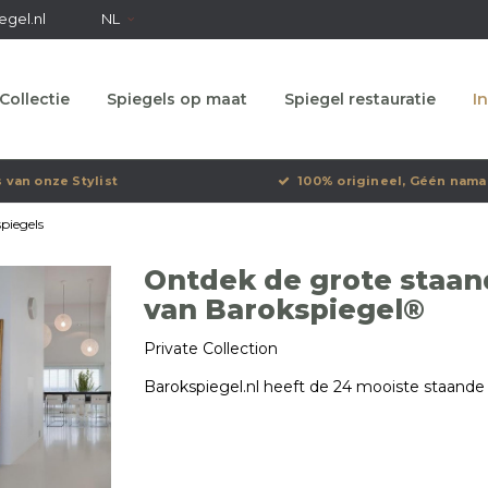
egel.nl
NL
Collectie
Spiegels op maat
Spiegel restauratie
In
s van onze Stylist
100% origineel, Géén nama
spiegels
Ontdek de grote staand
van Barokspiegel®
Private Collection
Barokspiegel.nl heeft de 24 mooiste staande s