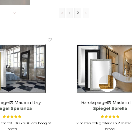
1
2
iegel® Made in Italy
Barokspiegel® Made in I
egel Speranza
Spiegel Sorella
0 cm tot 100 x 200 cm hoog of
12 maten ook groter dan 2 meter
breed
breed!