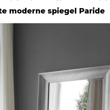
te moderne spiegel Paride