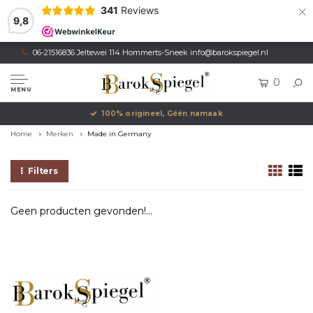
×
341
Reviews
9,8
06-21516836 Jeltewei 114 Hommerts-Sneek
info@barokspiegel.nl
0
MENU
100% origineel, Géén namaak
Home
Merken
Made in Germany
Filters
Geen producten gevonden!...