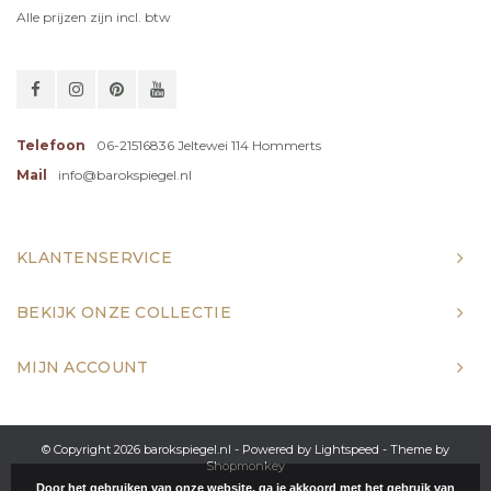
Alle prijzen zijn incl. btw
Telefoon
06-21516836 Jeltewei 114 Hommerts
Mail
info@barokspiegel.nl
KLANTENSERVICE
BEKIJK ONZE COLLECTIE
MIJN ACCOUNT
© Copyright 2026 barokspiegel.nl - Powered by
Lightspeed
- Theme by
Shopmonkey
Door het gebruiken van onze website, ga je akkoord met het gebruik van