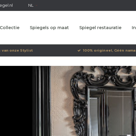
egel.nl
NL
Collectie
Spiegels op maat
Spiegel restauratie
In
s van onze Stylist
100% origineel, Géén nama