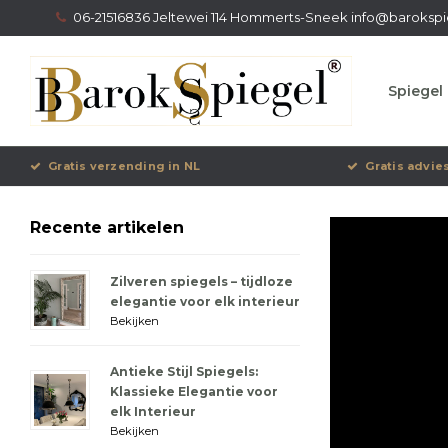
06-21516836 Jeltewei 114 Hommerts-Sneek
info@barokspi
Spiegel 
Gratis verzending in NL
Gratis advie
Recente artikelen
Zilveren spiegels – tijdloze
elegantie voor elk interieur
Bekijken
Antieke Stijl Spiegels:
Klassieke Elegantie voor
elk Interieur
Bekijken