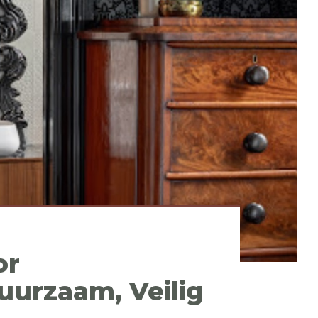
or
uurzaam, Veilig