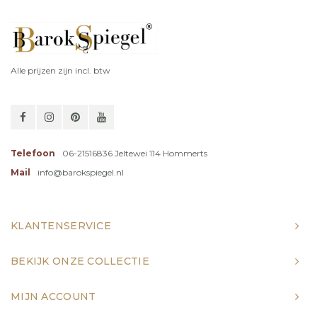
Alle prijzen zijn incl. btw
Telefoon
06-21516836 Jeltewei 114 Hommerts
Mail
info@barokspiegel.nl
KLANTENSERVICE
BEKIJK ONZE COLLECTIE
MIJN ACCOUNT