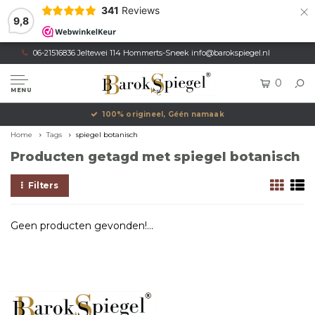
×
341
Reviews
9,8
06-21516836 Jeltewei 114 Hommerts-Sneek
info@barokspiegel.nl
0
MENU
100% origineel, Géén namaak
Home
Tags
spiegel botanisch
Producten getagd met spiegel botanisch
Filters
Geen producten gevonden!...