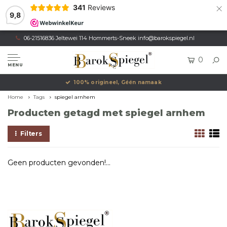
×
341
Reviews
9,8
06-21516836 Jeltewei 114 Hommerts-Sneek
info@barokspiegel.nl
0
MENU
100% origineel, Géén namaak
Home
Tags
spiegel arnhem
Producten getagd met spiegel arnhem
Filters
Geen producten gevonden!...