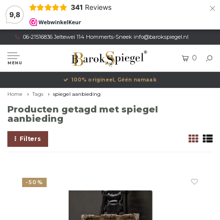
×
341
Reviews
9,8
06-21516836 Jeltewei 114 Hommerts-Sneek
info@barokspiegel.nl
0
MENU
100% origineel, Géén namaak
Home
Tags
spiegel aanbieding
Producten getagd met spiegel
aanbieding
Filters
-50%