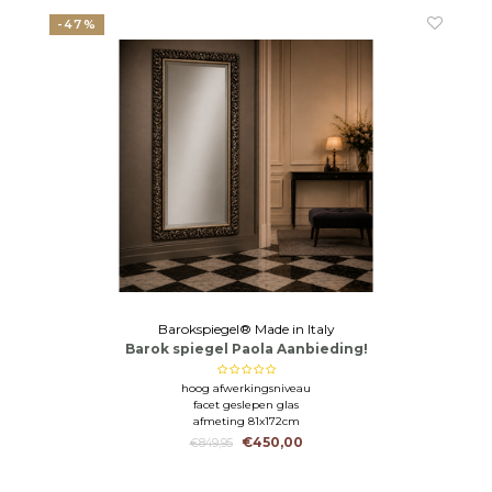
-47%
Barokspiegel® Made in Italy
Barok spiegel Paola Aanbieding!
hoog afwerkingsniveau
facet geslepen glas
afmeting 81x172cm
€450,00
€849,95