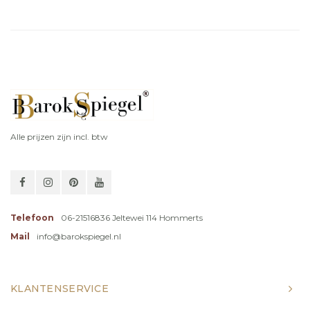
Alle prijzen zijn incl. btw
Telefoon
06-21516836 Jeltewei 114 Hommerts
Mail
info@barokspiegel.nl
KLANTENSERVICE