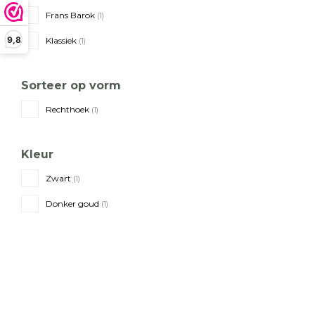
Frans Barok
(1)
9,8
Klassiek
(1)
Sorteer op vorm
Rechthoek
(1)
Kleur
Zwart
(1)
Donker goud
(1)