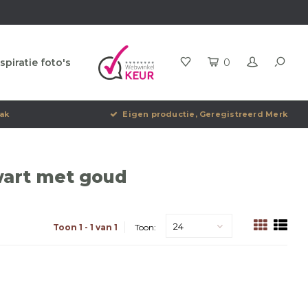
spiratie foto's
0
ak
Eigen productie, Geregistreerd Merk
wart met goud
24
Toon 1 - 1 van 1
Toon: