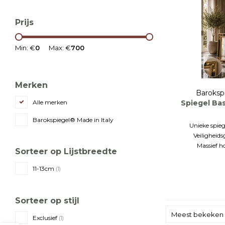
Prijs
Min: €
0
Max: €
700
Merken
Baroksp
Spiegel Ba
Alle merken
Barokspiegel® Made in Italy
Unieke spieg
Veiligheids
Massief h
Sorteer op Lijstbreedte
11-13cm
(1)
Sorteer op stijl
Meest bekeken
Exclusief
(1)