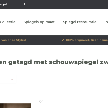
egel.nl
NL
Collectie
Spiegels op maat
Spiegel restauratie
In
s van onze Stylist
100% origineel, Géén nama
en getagd met schouwspiegel z