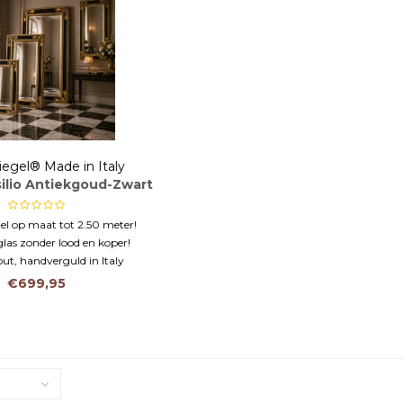
iegel® Made in Italy
silio Antiekgoud-Zwart
el op maat tot 2.50 meter!
glas zonder lood en koper!
out, handverguld in Italy
€699,95