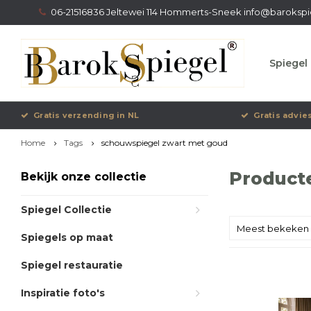
06-21516836 Jeltewei 114 Hommerts-Sneek
info@barokspi
Spiegel 
Gratis verzending in NL
Gratis advie
Home
Tags
schouwspiegel zwart met goud
Product
Bekijk onze collectie
Spiegel Collectie
Meest bekeken
Spiegels op maat
Spiegel restauratie
Inspiratie foto's