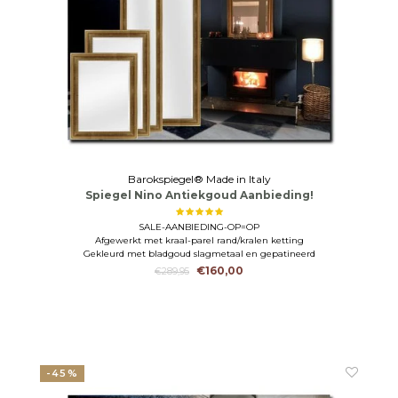
Barokspiegel® Made in Italy
Spiegel Nino Antiekgoud Aanbieding!
SALE-AANBIEDING-OP=OP
Afgewerkt met kraal-parel rand/kralen ketting
Gekleurd met bladgoud slagmetaal en gepatineerd
€160,00
€289,95
-45%