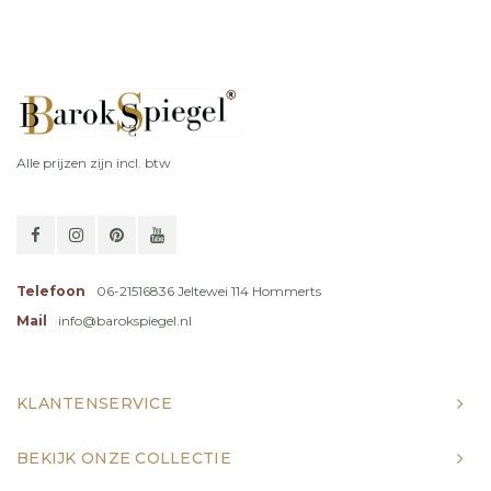
Alle prijzen zijn incl. btw
Telefoon
06-21516836 Jeltewei 114 Hommerts
Mail
info@barokspiegel.nl
KLANTENSERVICE
BEKIJK ONZE COLLECTIE