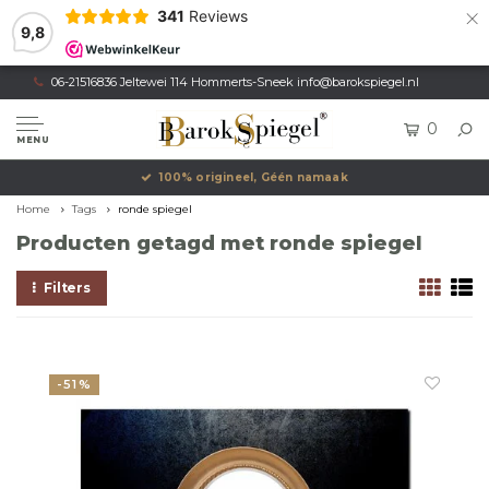
×
341
Reviews
9,8
06-21516836 Jeltewei 114 Hommerts-Sneek
info@barokspiegel.nl
0
MENU
100% origineel, Géén namaak
Home
Tags
ronde spiegel
Producten getagd met ronde spiegel
Filters
-51%