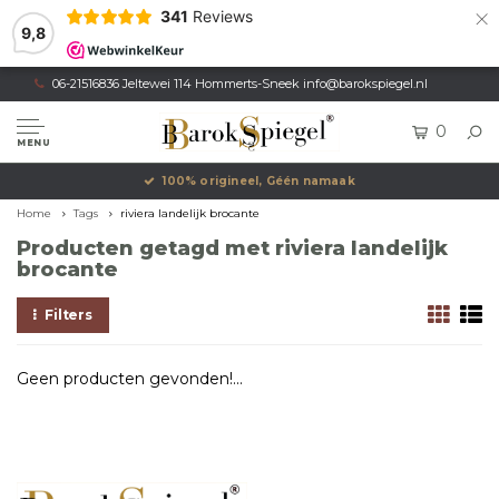
×
341
Reviews
9,8
06-21516836 Jeltewei 114 Hommerts-Sneek
info@barokspiegel.nl
0
MENU
100% origineel, Géén namaak
Home
Tags
riviera landelijk brocante
Producten getagd met riviera landelijk
brocante
Filters
Geen producten gevonden!...