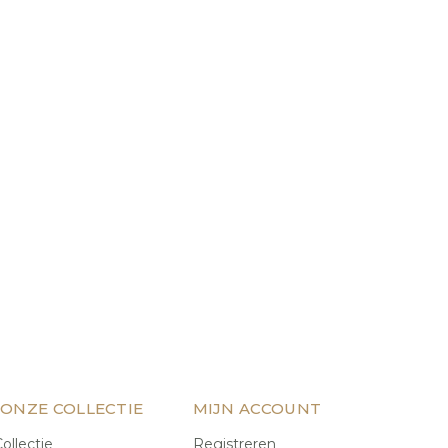
 ONZE COLLECTIE
MIJN ACCOUNT
ollectie
Registreren