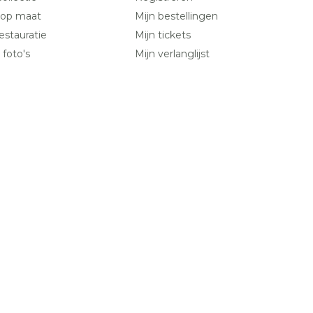
 op maat
Mijn bestellingen
estauratie
Mijn tickets
 foto's
Mijn verlanglijst