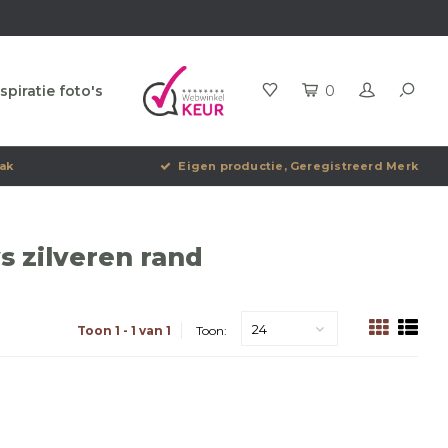
spiratie foto's
0
ak
Eigen productie, Geregistreerd Merk
 zilveren rand
24
Toon 1 - 1 van 1
Toon: