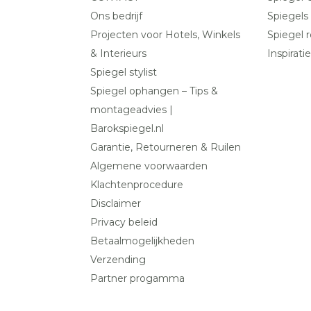
Ons bedrijf
Spiegels
Projecten voor Hotels, Winkels
Spiegel r
& Interieurs
Inspiratie
Spiegel stylist
Spiegel ophangen – Tips &
montageadvies |
Barokspiegel.nl
Garantie, Retourneren & Ruilen
Algemene voorwaarden
Klachtenprocedure
Disclaimer
Privacy beleid
Betaalmogelijkheden
Verzending
Partner progamma