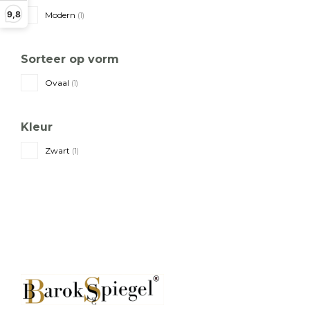
9,8
Modern
(1)
Sorteer op vorm
Ovaal
(1)
Kleur
Zwart
(1)