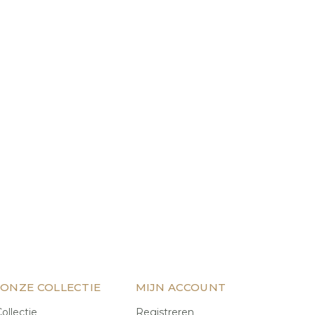
 ONZE COLLECTIE
MIJN ACCOUNT
ollectie
Registreren