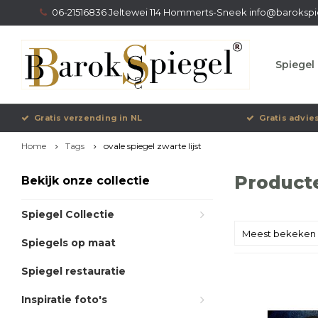
06-21516836 Jeltewei 114 Hommerts-Sneek
info@barokspi
Spiegel 
Gratis verzending in NL
Gratis advie
Home
Tags
ovale spiegel zwarte lijst
Producte
Bekijk onze collectie
Spiegel Collectie
Meest bekeken
Spiegels op maat
Spiegel restauratie
Inspiratie foto's