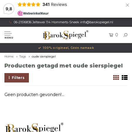
×
341
Reviews
9,8
06-21516836 Jeltewei 114 Hommerts-Sneek
info@barokspiegel.nl
0
MENU
100% origineel, Géén namaak
Home
Tags
oude sierspiegel
Producten getagd met oude sierspiegel
Filters
Geen producten gevonden!...