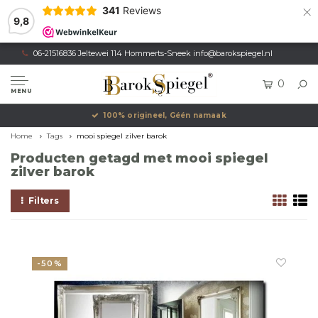
×
341
Reviews
9,8
06-21516836 Jeltewei 114 Hommerts-Sneek
info@barokspiegel.nl
0
MENU
100% origineel, Géén namaak
Home
Tags
mooi spiegel zilver barok
Producten getagd met mooi spiegel
zilver barok
Filters
-50%