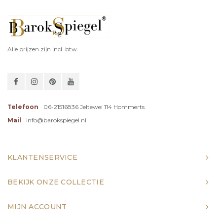
Alle prijzen zijn incl. btw
Telefoon
06-21516836 Jeltewei 114 Hommerts
Mail
info@barokspiegel.nl
KLANTENSERVICE
BEKIJK ONZE COLLECTIE
MIJN ACCOUNT