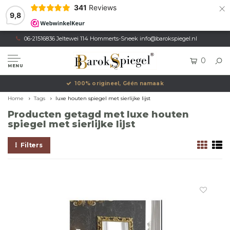
×
341
Reviews
9,8
06-21516836 Jeltewei 114 Hommerts-Sneek
info@barokspiegel.nl
0
MENU
100% origineel, Géén namaak
Home
Tags
luxe houten spiegel met sierlijke lijst
Producten getagd met luxe houten
spiegel met sierlijke lijst
Filters