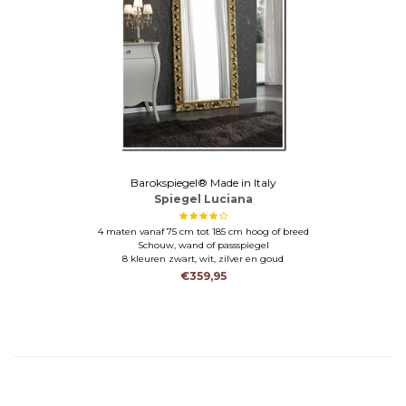
Barokspiegel® Made in Italy
Spiegel Luciana
4 maten vanaf 75 cm tot 185 cm hoog of breed
Schouw, wand of passspiegel
8 kleuren zwart, wit, zilver en goud
€359,95