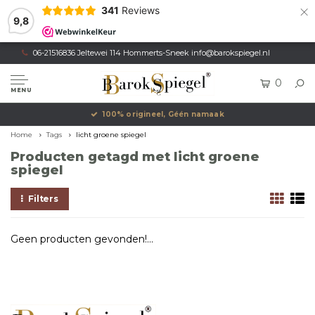
×
341
Reviews
9,8
06-21516836 Jeltewei 114 Hommerts-Sneek
info@barokspiegel.nl
0
MENU
100% origineel, Géén namaak
Home
Tags
licht groene spiegel
Producten getagd met licht groene
spiegel
Filters
Geen producten gevonden!...