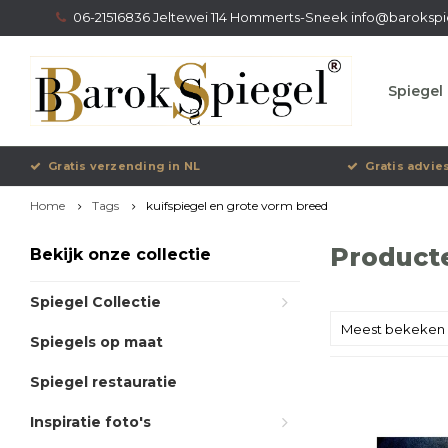
06-21516836 Jeltewei 114 Hommerts-Sneek
info@barokspi
Spiegel 
Gratis verzending in NL
Gratis advie
Home
Tags
kuifspiegel en grote vorm breed
Product
Bekijk onze collectie
Spiegel Collectie
Meest bekeken
Spiegels op maat
Spiegel restauratie
Inspiratie foto's