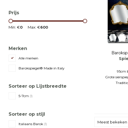
Prijs
Min: €
0
Max: €
600
Merken
Baroksp
Spi
Alle merken
Barokspiegel® Made in Italy
95cm 
Grote sierspie
Traditi
Sorteer op Lijstbreedte
5-7cm
(1)
Sorteer op stijl
Meest bekeken
Italiaans Barok
(1)