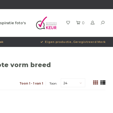
spiratie foto's
0
ak
Eigen productie, Geregistreerd Merk
ote vorm breed
24
Toon 1 - 1 van 1
Toon: