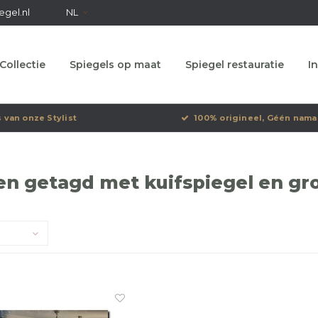
egel.nl
NL
Collectie
Spiegels op maat
Spiegel restauratie
In
s van onze Stylist
100% origineel, Géén nama
en getagd met kuifspiegel en gr