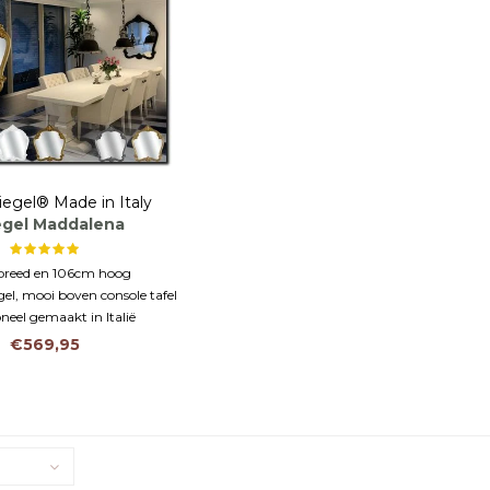
iegel® Made in Italy
egel Maddalena
breed en 106cm hoog
gel, mooi boven console tafel
oneel gemaakt in Italië
€569,95