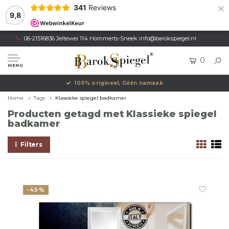
×
341
Reviews
9,8
06-21516836 Jeltewei 114 Hommerts-Sneek
info@barokspiegel.nl
0
MENU
100% origineel, Géén namaak
Home
Tags
Klassieke spiegel badkamer
Producten getagd met Klassieke spiegel
badkamer
Filters
-45%