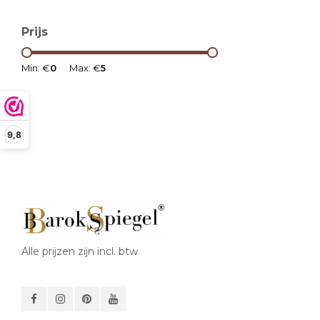
Prijs
Min: €
0
Max: €
5
9,8
Alle prijzen zijn incl. btw