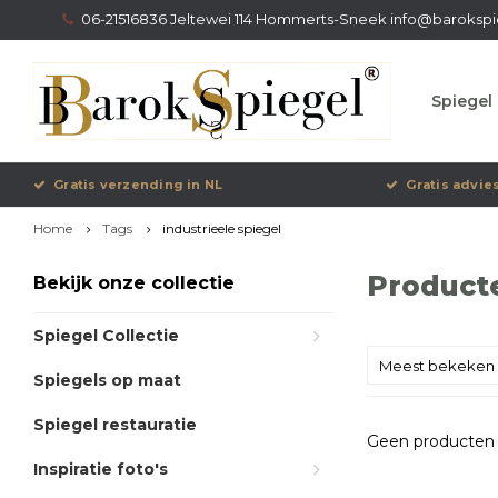
06-21516836 Jeltewei 114 Hommerts-Sneek
info@barokspi
Spiegel 
Gratis verzending in NL
Gratis advie
Home
Tags
industrieele spiegel
Producte
Bekijk onze collectie
Spiegel Collectie
Meest bekeken
Spiegels op maat
Spiegel restauratie
Geen producten 
Inspiratie foto's