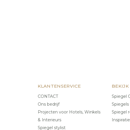
KLANTENSERVICE
BEKIJK
CONTACT
Spiegel C
Ons bedrijf
Spiegels
Projecten voor Hotels, Winkels
Spiegel r
& Interieurs
Inspiratie
Spiegel stylist