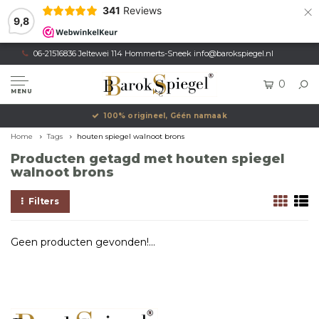
×
341
Reviews
9,8
06-21516836 Jeltewei 114 Hommerts-Sneek
info@barokspiegel.nl
0
MENU
100% origineel, Géén namaak
Home
Tags
houten spiegel walnoot brons
Producten getagd met houten spiegel
walnoot brons
Filters
Geen producten gevonden!...