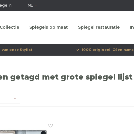
egel.nl
NL
Collectie
Spiegels op maat
Spiegel restauratie
In
s van onze Stylist
100% origineel, Géén nama
n getagd met grote spiegel lijst