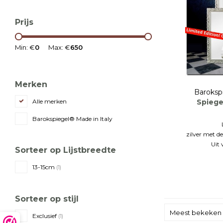
Prijs
Min: €
0
Max: €
650
Merken
Baroksp
Spiege
Alle merken
Barokspiegel® Made in Italy
zilver met 
Uit 
Sorteer op Lijstbreedte
13-15cm
(1)
Sorteer op stijl
Meest bekeken
Exclusief
(1)