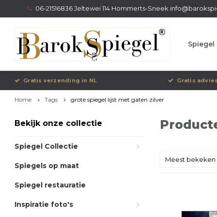
06-21516836 Jeltewei 114 Hommerts-Sneek
info@barokspi
Spiegel 
Gratis verzending in NL
Gratis advie
Home
Tags
grote spiegel lijst met gaten zilver
Producte
Bekijk onze collectie
Spiegel Collectie
Meest bekeken
Spiegels op maat
Spiegel restauratie
Inspiratie foto's