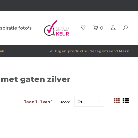
spiratie foto's
0
ak
Eigen productie, Geregistreerd Merk
 met gaten zilver
24
Toon 1 - 1 van 1
Toon: