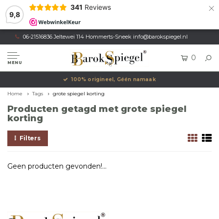
×
341
Reviews
9,8
06-21516836 Jeltewei 114 Hommerts-Sneek
info@barokspiegel.nl
0
MENU
100% origineel, Géén namaak
Home
Tags
grote spiegel korting
Producten getagd met grote spiegel
korting
Filters
Geen producten gevonden!...