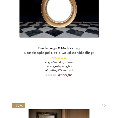
Barokspiegel® Made in Italy
Ronde spiegel Perla Goud Aanbieding!
hoog afwerkingsniveau
facet geslepen glas
afmeting 80cm rond
€350,00
€709,95
-47%