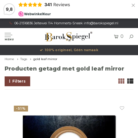
×
341
Reviews
9,8
06-21516836 Jeltewei 114 Hommerts-Sneek
info@barokspiegel.nl
0
MENU
100% origineel, Géén namaak
Home
Tags
gold leaf mirror
Producten getagd met gold leaf mirror
Filters
-51%