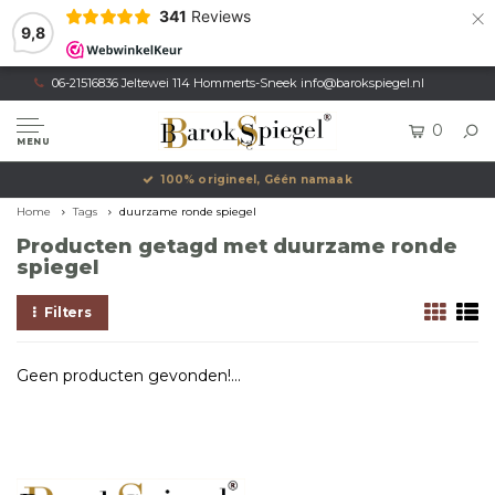
×
341
Reviews
9,8
06-21516836 Jeltewei 114 Hommerts-Sneek
info@barokspiegel.nl
0
MENU
100% origineel, Géén namaak
Home
Tags
duurzame ronde spiegel
Producten getagd met duurzame ronde
spiegel
Filters
Geen producten gevonden!...