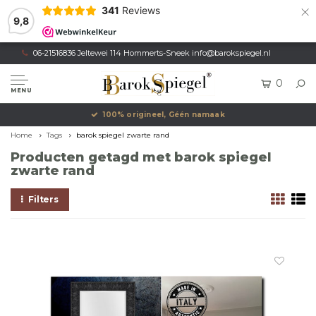
×
341
Reviews
9,8
06-21516836 Jeltewei 114 Hommerts-Sneek
info@barokspiegel.nl
0
MENU
100% origineel, Géén namaak
Home
Tags
barok spiegel zwarte rand
Producten getagd met barok spiegel
zwarte rand
Filters