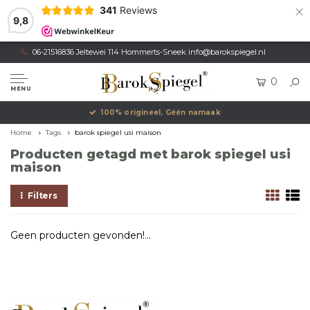
×
341
Reviews
9,8
06-21516836 Jeltewei 114 Hommerts-Sneek
info@barokspiegel.nl
0
MENU
100% origineel, Géén namaak
Home
Tags
barok spiegel usi maison
Producten getagd met barok spiegel usi
maison
Filters
Geen producten gevonden!...