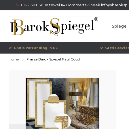
06-21516836 Jeltewei 114 Hommerts-Sneek
info@barokspi
Spiegel 
Gratis verzending in NL
Gratis advie
Home
Franse Barok Spiegel Raul Goud