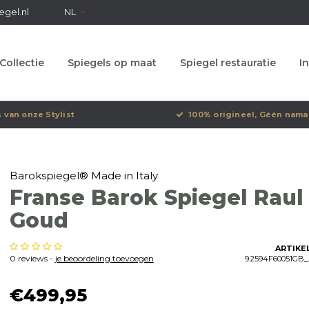
egel.nl
NL
Collectie
Spiegels op maat
Spiegel restauratie
In
s van onze Stylist
100% origineel, Géén nama
Barokspiegel® Made in Italy
Franse Barok Spiegel Raul
Goud
ARTIKE
0 reviews -
je beoordeling toevoegen
9.2594F60051GB_
€499,95