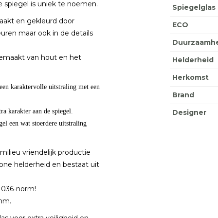
deze spiegel is uniek te noemen.
Spiegelglas
aakt en gekleurd door
ECO
euren maar ook in de details
Duurzaamhe
s gemaakt van hout en het
Helderheid
Herkomst
en karaktervolle uitstraling met een
Brand
tra karakter aan de spiegel.
Designer
l een wat stoerdere uitstraling
ilieu vriendelijk productie
one helderheid en bestaat uit
 1036-norm!
 4mm.