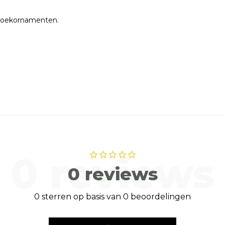
r hoekornamenten.
0 reviews
0 reviews
0 sterren op basis van 0 beoordelingen