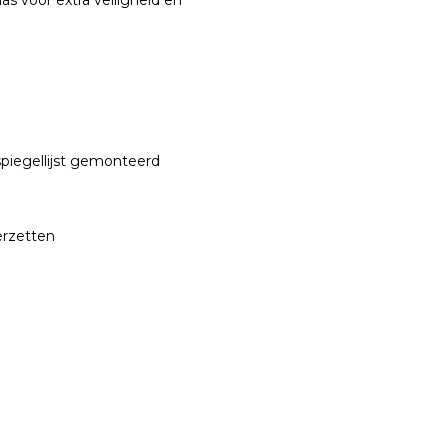
s voor extra veiligheid en
 spiegellijst gemonteerd
erzetten