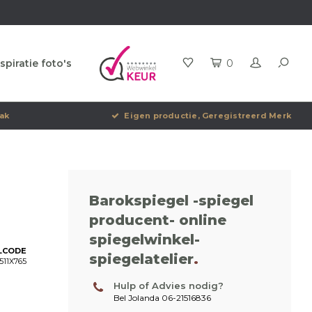
spiratie foto's
0
ak
Eigen productie, Geregistreerd Merk
Barokspiegel -spiegel
producent- online
spiegelwinkel-
LCODE
spiegelatelier
.
511X765
Hulp of Advies nodig?
Bel Jolanda 06-21516836