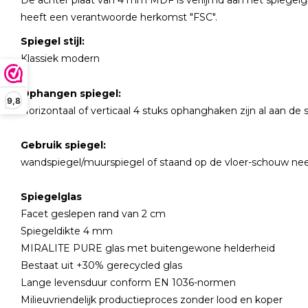
De achter plaat van 4 mm MDF is verlijmd aan het spiegelgla
heeft een verantwoorde herkomst "FSC".
Spiegel stijl:
Klassiek modern
Ophangen spiegel:
9,8
Horizontaal of verticaal 4 stuks ophanghaken zijn al aan de
Gebruik spiegel:
wandspiegel/muurspiegel of staand op de vloer-schouw ne
Spiegelglas
Facet geslepen rand van 2 cm
Spiegeldikte 4 mm
MIRALITE PURE glas met buitengewone helderheid
Bestaat uit +30% gerecycled glas
Lange levensduur conform EN 1036-normen
Milieuvriendelijk productieproces zonder lood en koper