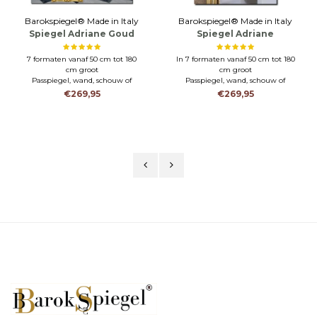
Barokspiegel® Made in Italy
Barokspiegel® Made in Italy
Spiegel Adriane Goud
Spiegel Adriane
Antiekgoud
7 formaten vanaf 50 cm tot 180
In 7 formaten vanaf 50 cm tot 180
cm groot
cm groot
Passpiegel, wand, schouw of
Passpiegel, wand, schouw of
badkamerspiegel
badkamerspiegel
€269,95
€269,95
Horizontaal of Verticaal
Horizontaal of Verticaal
ophangen
ophangen