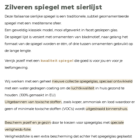
Zilveren spiegel met sierlijst
Deze Italiaanse sierlijke spiegel is een traditionele, subtiel geornamenteerde
spiegel met een mediterrane sfeer.
Een geweldig klassiek model, mooi afgewerkt in facet geslepen glas.
De spiegel lijst is versiert met ornamenten van bladmotief, naar gelang het
formaat van de spiegel worden er één, of drie tussen ornamenten gebruikt op
de lange lengte.
Verrijk jezelf met een
kwaliteit spiegel
die goed is voor jou en voor je
leefomgeving.
Wij werken met een geheel
nieuwe collectie spiegelglas, speciaal ontwikkeld
met een water gedragen coating om de
luchtkwaliteit
in huis gezond te
houden. (100% gemaakt in EU)
Uitgebannen van toxische stoffen
, zoals koper, ammoniak en lood waardoor er
geen of minimale toxische stoffen (VOC’s) wordt
uitgestraald binnenshuis.
Bescherm jezelf en je gezin
door te kiezen voor spiegelglas met
speciale
veiligheids-folie.
Veiligheidsfolie is een extra bescherming dat achter het spiegelglas geplaatst