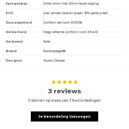
Spiegelglas
Dikte 4mm met 20mm facet slijping
ECO
Glas zonder lood en koper, 30% gerecycled
Duurzaamheid
Conform de norm EN1036
Helderheid
Hoge reflectie conform norm EN410
Herkomst
Italië
Brand
Barokspiegel®
Designer
Studio Dibiase
3 reviews
3 reviews
5 sterren op basis van 3 beoordelingen
Je beoordeling toevoegen