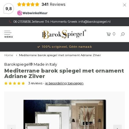
×
341
Reviews
9,8
06-21516836 Jeltewei 114 Hommerts-Sneek
info@barokspiegel.nl
0
MENU
100% origineel, Géén namaak
Home
Mediterrane barok spiegel met ornament Adriane Zilver
Barokspiegel® Made in Italy
Mediterrane barok spiegel met ornament
Adriane Zilver
3 reviews -
je beoordeling toevoegen