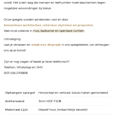
wordt. Het is een laag die mensen en leefruimten moet beschermen tegen
mogelijke verwondingen bij breuk.
Onze spiegels worden aanbevolen voor en door:
binnenhuis architecten, interieur stylisten en projecten
Deel onze collectie in
huis, badkamer en openbare ruimten
.
Uitnodiging
Laat je verrassen en
maak een afspraak
i
n ons spiegelatelier, we verheugen
ons op je komst!
Zijn er nog vragen of bestel je liever telefonisch?
Telefoon, WhatsApp en SMS
0031 (0)6-21516836
Ophangen spiegel
Horizontaal en verticaal 4stuks haken gemonteerd
Achterwand
3mm MDF FSC®
Materiaal Lijst
Massief hout, Ambachtelijk bewerkt