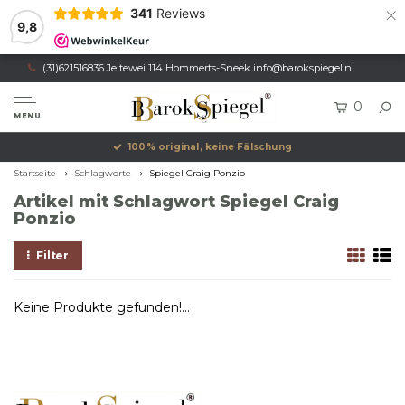
×
341
Reviews
9,8
(31)621516836 Jeltewei 114 Hommerts-Sneek
info@barokspiegel.nl
0
MENU
100% original, keine Fälschung
Startseite
Schlagworte
Spiegel Craig Ponzio
Artikel mit Schlagwort Spiegel Craig
Ponzio
Filter
Keine Produkte gefunden!...