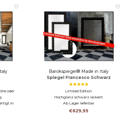
taly
Barokspiegel® Made in Italy
Spiegel Francesco Schwarz
öhe oder
Limited Edition
g
Hochglanz schwarz lackiert
rtigt in
Ab Lager lieferbar
€629,95
d dicht