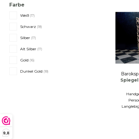
Farbe
Weiß
(17)
Schwarz
(18)
Silber
(17)
Alt Silber
(17)
Gold
(16)
Dunkel Gold
(18)
Baroksp
Spiegel 
Handgef
Perso
Langlebig
9,8