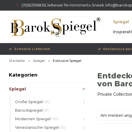
(31)621516836 Jeltewei 114 Hommerts-Sneek
info@barokspi
Spiegel
Insperat
Schnelle Lieferzeit
Kostenlose ber
Startseite
Spiegel
Exklusive Spiegel
Entdecke
Kategorien
von Bar
Spiegel
Private Collectio
Große Spiegel
(95)
Barockspiegel
(97)
Am meisten an
Modernen Spiegel
(157)
Venezianische-Spiegel
(93)