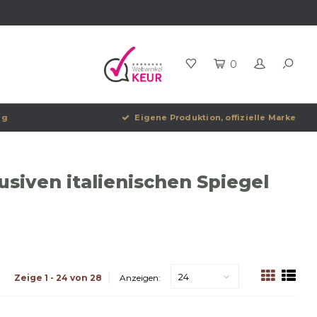
0
ng
Eigene Produktion, offizielle Marke
usiven italienischen Spiegel
24
Zeige 1 - 24 von 28
Anzeigen: