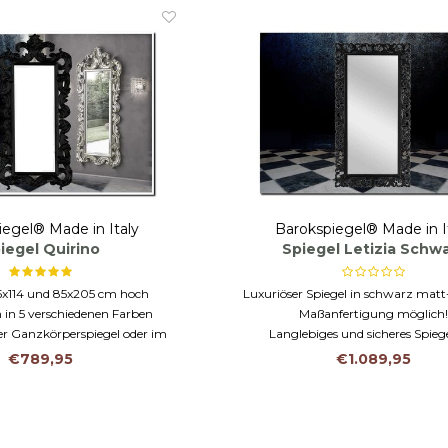
iegel® Made in Italy
Barokspiegel® Made in I
iegel Quirino
Spiegel Letizia Schw
5x114 und 85x205 cm hoch
Luxuriöser Spiegel in schwarz mat
in 5 verschiedenen Farben
Maßanfertigung möglich
r Ganzkörperspiegel oder im
Langlebiges und sicheres Spieg
Luxusbad
€789,95
€1.089,95