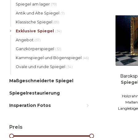
Spiegel am lager
(79)
Antik und Alte Spiegel
(7)
Klassische Spiegel
(89)
Exklusive Spiegel
(34)
Angebot
(57)
Ganzkörperspiegel
(32)
Kammspiegel und Bögenspiegel
(46)
Ovale und runde Spiegel
(34)
Baroksp
Maßgeschneiderte Spiegel
Spiegel
Spiegelrestaurierung
Holzrah
Maßanf
Insperation Fotos
Langlebiges
Preis