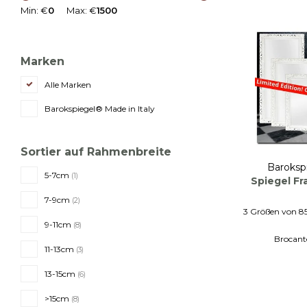
Min: €
0
Max: €
1500
Marken
Alle Marken
Barokspiegel® Made in Italy
Sortier auf Rahmenbreite
Baroksp
5-7cm
(1)
Spiegel F
7-9cm
(2)
3 Größen von 85
9-11cm
(8)
Brocant
11-13cm
(3)
Flurspiegel im 
13-15cm
(6)
>15cm
(8)