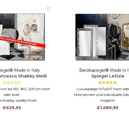
iegel® Made in Italy
Barokspiegel® Made in I
rancesco Shabby Weiß
Spiegel Letizia
 cm bis 150, 180, 205 cm hoch
Luxusspiegel 107x207 hoch oder
oder breit
Holzrahmen und individuelle Ges
e shabby weißes Finish
möglich!
Landhausstil oder Standspiegel
Erhältlich in 6 Farben
€629,95
€1.089,95