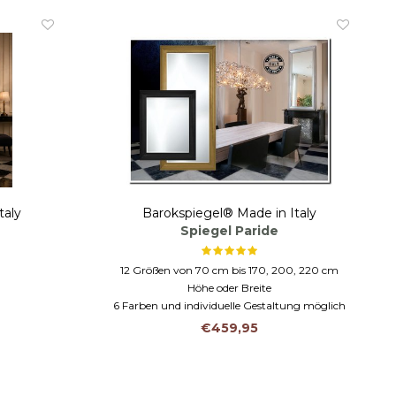
taly
Barokspiegel® Made in Italy
Spiegel Paride
12 Größen von 70 cm bis 170, 200, 220 cm
Höhe oder Breite
6 Farben und individuelle Gestaltung möglich
HANDWERKSKUNST - HOHE
€459,95
VERARBEITUNGSQUALITÄT