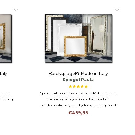
taly
Barokspiegel® Made in Italy
Spiegel Paola
 breit
Spiegelrahmen aus massivem Robinienholz
taltung
Ein einzigartiges Stück italienischer
Handwerkskunst, handgefertigt und gefärbt
Maßanfertigung mit oder ohne
€459,95
Eckverzierungen