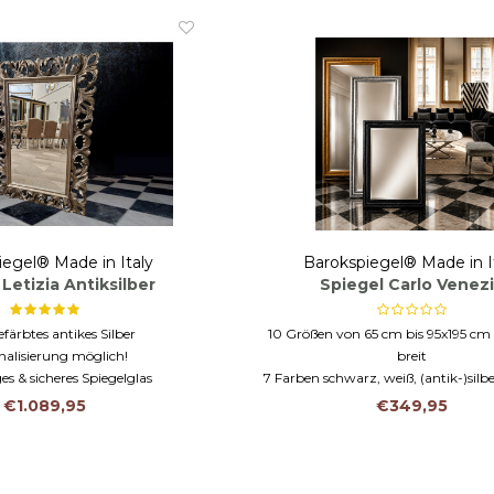
iegel® Made in Italy
Barokspiegel® Made in I
Letizia Antiksilber
Spiegel Carlo Venez
ärbtes antikes Silber
10 Größen von 65 cm bis 95x195 cm
nalisierung möglich!
breit
es & sicheres Spiegelglas
7 Farben schwarz, weiß, (antik-)silb
Individuelle Gestaltung möglich 
€1.089,95
€349,95
Facettenspiegelglas