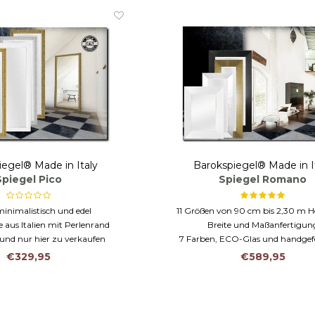
iegel® Made in Italy
Barokspiegel® Made in I
Spiegel Pico
Spiegel Romano
 minimalistisch und edel
11 Größen von 90 cm bis 2,30 m H
e aus Italien mit Perlenrand
Breite und Maßanfertigun
 und nur hier zu verkaufen
7 Farben, ECO-Glas und handgefe
Italien
€329,95
€589,95
Massivholzrahmen von 14 cm un
verarbeitet