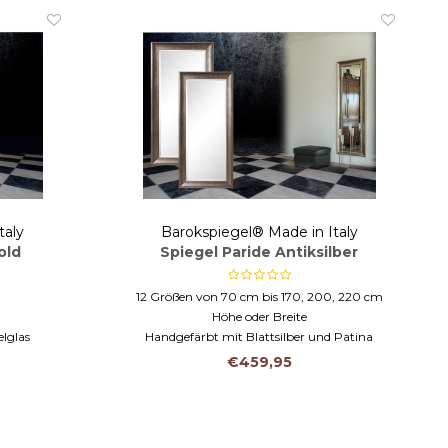
taly
Barokspiegel® Made in Italy
old
Spiegel Paride Antiksilber
12 Größen von 70 cm bis 170, 200, 220 cm
Höhe oder Breite
elglas
Handgefärbt mit Blattsilber und Patina
Massivholz & SICHERHEITSGLAS
€459,95