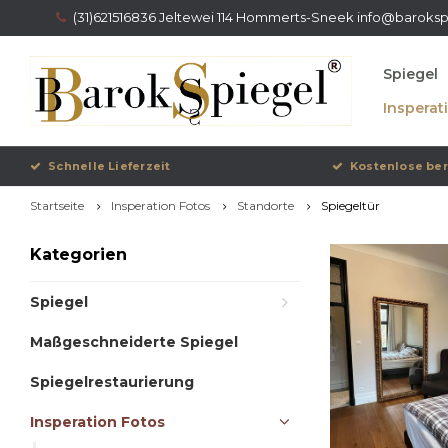
(31)621516836 Jeltewei 114 Hommerts-Sneek
info@barokspi
Spiegel
Insperat
Schnelle Lieferzeit
Kostenlose ber
Startseite
Insperation Fotos
Standorte
Spiegeltür
Kategorien
Spiegel
Maßgeschneiderte Spiegel
Spiegelrestaurierung
Insperation Fotos