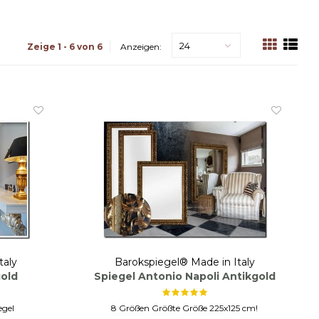
24
Zeige 1 - 6 von 6
Anzeigen:
taly
Barokspiegel® Made in Italy
gold
Spiegel Antonio Napoli Antikgold
egel
8 Größen Größte Größe 225x125 cm!