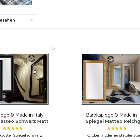
gesehen
iegel® Made in Italy
Barokspiegel® Made in I
Matteo Schwarz Matt
Spiegel Matteo Reich
obuster Spiegel schwarz
Großer moderner stabiler Spi