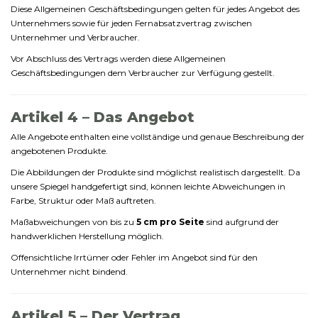
Diese
Allgemeinen
Geschäftsbedingungen
gelten
für
jedes
Angebot
des
Unternehmers
sowie
für
jeden
Fernabsatzvertrag
zwischen
Unternehmer
und
Verbraucher.
Vor
Abschluss
des
Vertrags
werden
diese
Allgemeinen
Geschäftsbedingungen
dem
Verbraucher
zur
Verfügung
gestellt.
Artikel
4 –
Das
Angebot
Alle
Angebote
enthalten
eine
vollständige
und
genaue
Beschreibung
der
angebotenen
Produkte.
Die
Abbildungen
der
Produkte
sind
möglichst
realistisch
dargestellt.
Da
unsere
Spiegel
handgefertigt
sind,
können
leichte
Abweichungen
in
Farbe,
Struktur
oder
Maß
auftreten.
Maßabweichungen
von
bis
zu
5
cm
pro
Seite
sind
aufgrund
der
handwerklichen
Herstellung
möglich.
Offensichtliche
Irrtümer
oder
Fehler
im
Angebot
sind
für
den
Unternehmer
nicht
bindend.
Artikel
5 –
Der
Vertrag