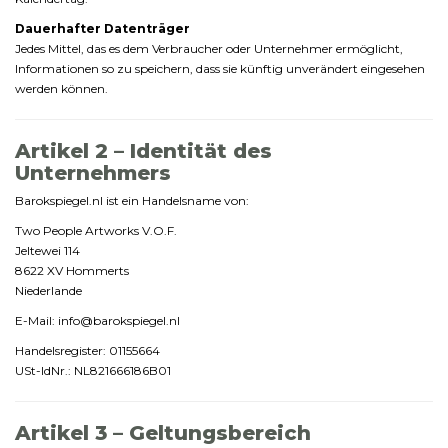
Dauerhafter
Datenträger
Jedes
Mittel,
das
es
dem
Verbraucher
oder
Unternehmer
ermöglicht,
Informationen
so
zu
speichern,
dass
sie
künftig
unverändert
eingesehen
werden
können.
Artikel
2 –
Identität
des
Unternehmers
Barokspiegel.
nl
ist
ein
Handelsname
von:
Two
People
Artworks
V.
O.
F.
Jeltewei
114
8622
XV
Hommerts
Niederlande
E-
Mail:
info@
barokspiegel.
nl
Handelsregister:
01155664
USt-
IdNr.:
NL821666186B01
Artikel
3 –
Geltungsbereich