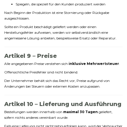
Spiegeln,
die
speziell
für
den
Kunden
produziert
werden
Nach
Beginn
der
Produktion
ist
eine
Stornierung
oder
Rückgabe
ausgeschlossen.
Sollte
ein
Produkt
beschädigt
geliefert
werden
oder
einen
Herstellungsfehler
aufweisen,
werden
wir
selbstverständlich
eine
angemessene
Lösung
anbieten,
beispielsweise
Ersatz
oder
Reparatur.
Artikel
9 –
Preise
Alle
angegebenen
Preise
verstehen
sich
inklusive
Mehrwertsteuer
.
Offensichtliche
Preisfehler
sind
nicht
bindend.
Der
Unternehmer
behält
sich
das
Recht
vor,
Preise
aufgrund
von
Änderungen
bei
Steuern
oder
externen
Kosten
anzupassen.
Artikel
10 –
Lieferung
und
Ausführung
Bestellungen
werden
innerhalb
von
maximal
30
Tagen
geliefert,
sofern
nichts
anderes
vereinbart
wurde.
Falls
eine
Lieferung
nicht
rechtzeitig
erfolgen
kann,
wird
der
Verbraucher