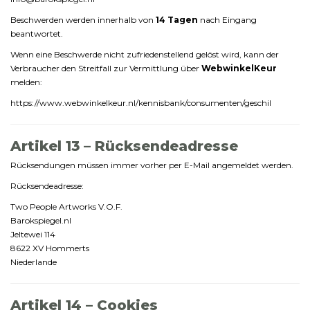
Beschwerden
werden
innerhalb
von
14
Tagen
nach
Eingang
beantwortet.
Wenn
eine
Beschwerde
nicht
zufriedenstellend
gelöst
wird,
kann
der
Verbraucher
den
Streitfall
zur
Vermittlung
über
WebwinkelKeur
melden:
https://
www.
webwinkelkeur.
nl/
kennisbank/
consumenten/
geschil
Artikel
13 –
Rücksendeadresse
Rücksendungen
müssen
immer
vorher
per
E-
Mail
angemeldet
werden.
Rücksendeadresse:
Two
People
Artworks
V.
O.
F.
Barokspiegel.
nl
Jeltewei
114
8622
XV
Hommerts
Niederlande
Artikel
14 –
Cookies