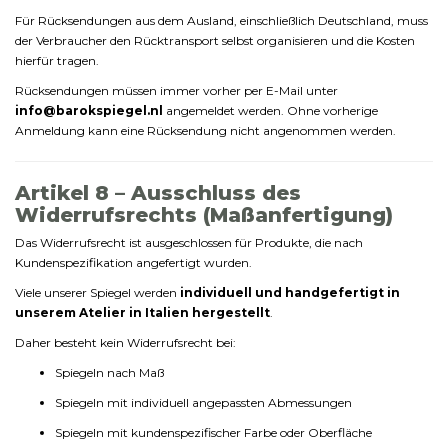
Für
Rücksendungen
aus
dem
Ausland,
einschließlich
Deutschland,
muss
der
Verbraucher
den
Rücktransport
selbst
organisieren
und
die
Kosten
hierfür
tragen.
Rücksendungen
müssen
immer
vorher
per
E-
Mail
unter
info@
barokspiegel.
nl
angemeldet
werden.
Ohne
vorherige
Anmeldung
kann
eine
Rücksendung
nicht
angenommen
werden.
Artikel
8 –
Ausschluss
des
Widerrufsrechts (
Maßanfertigung)
Das
Widerrufsrecht
ist
ausgeschlossen
für
Produkte,
die
nach
Kundenspezifikation
angefertigt
wurden.
Viele
unserer
Spiegel
werden
individuell
und
handgefertigt
in
unserem
Atelier
in
Italien
hergestellt
.
Daher
besteht
kein
Widerrufsrecht
bei:
Spiegeln
nach
Maß
Spiegeln
mit
individuell
angepassten
Abmessungen
Spiegeln
mit
kundenspezifischer
Farbe
oder
Oberfläche