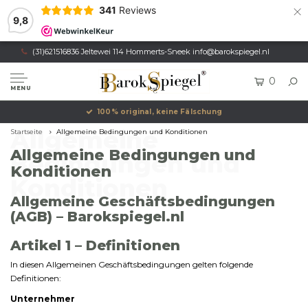
×
341
Reviews
9,8
(31)621516836 Jeltewei 114 Hommerts-Sneek
info@barokspiegel.nl
0
MENU
100% original, keine Fälschung
Allgemeine
Startseite
Allgemeine Bedingungen und Konditionen
Allgemeine Bedingungen und
Bedingungen und
Konditionen
Konditionen
Allgemeine
Geschäftsbedingungen
(
AGB) –
Barokspiegel.
nl
Artikel
1 –
Definitionen
In
diesen
Allgemeinen
Geschäftsbedingungen
gelten
folgende
Definitionen:
Unternehmer