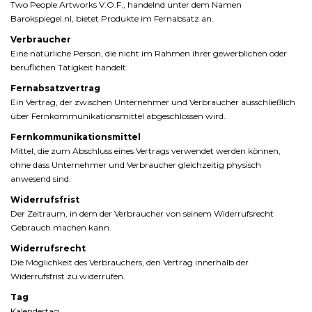
Two
People
Artworks
V.
O.
F.,
handelnd
unter
dem
Namen
Barokspiegel.
nl,
bietet
Produkte
im
Fernabsatz
an.
Verbraucher
Eine
natürliche
Person,
die
nicht
im
Rahmen
ihrer
gewerblichen
oder
beruflichen
Tätigkeit
handelt.
Fernabsatzvertrag
Ein
Vertrag,
der
zwischen
Unternehmer
und
Verbraucher
ausschließlich
über
Fernkommunikationsmittel
abgeschlossen
wird.
Fernkommunikationsmittel
Mittel,
die
zum
Abschluss
eines
Vertrags
verwendet
werden
können,
ohne
dass
Unternehmer
und
Verbraucher
gleichzeitig
physisch
anwesend
sind.
Widerrufsfrist
Der
Zeitraum,
in
dem
der
Verbraucher
von
seinem
Widerrufsrecht
Gebrauch
machen
kann.
Widerrufsrecht
Die
Möglichkeit
des
Verbrauchers,
den
Vertrag
innerhalb
der
Widerrufsfrist
zu
widerrufen.
Tag
Kalendertag.