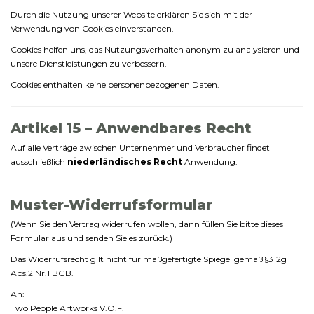
Durch
die
Nutzung
unserer
Website
erklären
Sie
sich
mit
der
Verwendung
von
Cookies
einverstanden.
Cookies
helfen
uns,
das
Nutzungsverhalten
anonym
zu
analysieren
und
unsere
Dienstleistungen
zu
verbessern.
Cookies
enthalten
keine
personenbezogenen
Daten.
Artikel
15 –
Anwendbares
Recht
Auf
alle
Verträge
zwischen
Unternehmer
und
Verbraucher
findet
ausschließlich
niederländisches
Recht
Anwendung.
Muster-
Widerrufsformular
(
Wenn
Sie
den
Vertrag
widerrufen
wollen,
dann
füllen
Sie
bitte
dieses
Formular
aus
und
senden
Sie
es
zurück.)
Das Widerrufsrecht gilt nicht für maßgefertigte Spiegel gemäß §312g
Abs.2 Nr.1 BGB.
An:
Two
People
Artworks
V.
O.
F.