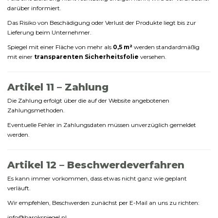
darüber
informiert.
Das
Risiko
von
Beschädigung
oder
Verlust
der
Produkte
liegt
bis
zur
Lieferung
beim
Unternehmer.
Spiegel
mit
einer
Fläche
von
mehr
als
0,5
m²
werden
standardmäßig
mit
einer
transparenten
Sicherheitsfolie
versehen.
Artikel
11 –
Zahlung
Die
Zahlung
erfolgt
über
die
auf
der
Website
angebotenen
Zahlungsmethoden.
Eventuelle
Fehler
in
Zahlungsdaten
müssen
unverzüglich
gemeldet
werden.
Artikel
12 –
Beschwerdeverfahren
Es
kann
immer
vorkommen,
dass
etwas
nicht
ganz
wie
geplant
verläuft.
Wir
empfehlen,
Beschwerden
zunächst
per
E-
Mail
an
uns
zu
richten:
info@
barokspiegel.
nl