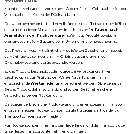
Widerrufs
Macht
der
Verbraucher
von
seinem
Widerrufsrecht
Gebrauch,
trägt
der
Verbraucher
die
Kosten
der
Rücksendung.
Der
Unternehmer
erstattet
den
vollständigen
Kaufbetrag
einschließlich
der
ursprünglichen
Versandkosten
innerhalb
von
14
Tagen
nach
Anmeldung
der
Rücksendung
,
sofern
das
Produkt
bereits
in
ordnungsgemäßem
Zustand
beim
Unternehmer
eingegangen
ist.
Das
Produkt
muss
mit
sämtlichem
gelieferten
Zubehör
und –
soweit
vernünftigerweise
möglich –
im
Originalzustand
und
in
der
Originalverpackung
zurückgesendet
werden.
Ist
das
Produkt
beschädigt
oder
wurde
die
Verpackung
stärker
beschädigt
als
zur
Prüfung
der
Ware
erforderlich,
kann
eine
entsprechende
Wertminderung
berechnet
werden.
Bitte
behandeln
Sie
das
Produkt
daher
sorgfältig
und
sorgen
Sie
für
eine
sichere
Verpackung
bei
der
Rücksendung.
Da
Spiegel
zerbrechliche
Produkte
sind
und
einen
speziellen
Transport
erfordern,
müssen
Rücksendungen
sorgfältig
organisiert
werden,
um
Transportschäden
zu
vermeiden.
Für
Rücksendungen
innerhalb
der
Niederlande
wird
der
Transport
über
unser
festes
Transportunternehmen
organisiert.