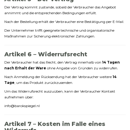
Der
Vertrag
kommt
zustande,
sobald
der
Verbraucher
das
Angebot
annimmt
und
die
entsprechenden
Bedingungen
erfüllt.
Nach
der
Bestellung
erhält
der
Verbraucher
eine
Bestätigung
per
E-
Mail.
Der
Unternehmer
trifft
geeignete
technische
und
organisatorische
Maßnahmen
zur
Sicherung
elektronischer
Zahlungen.
Artikel
6 –
Widerrufsrecht
Der
Verbraucher
hat
das
Recht,
den
Vertrag
innerhalb
von
14
Tagen
nach
Erhalt
der
Ware
ohne
Angabe
von
Gründen
zu
widerrufen.
Nach
Anmeldung
der
Rücksendung
hat
der
Verbraucher
weitere
14
Tage
,
um
das
Produkt
zurückzusenden.
Um
das
Widerrufsrecht
auszuüben,
kann
der
Verbraucher
Kontakt
aufnehmen
über:
info@
barokspiegel.
nl
Artikel
7 –
Kosten
im
Falle
eines