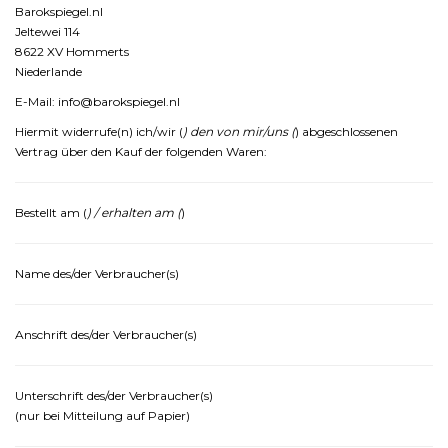
Barokspiegel.
nl
Jeltewei
114
8622
XV
Hommerts
Niederlande
E-
Mail:
info@
barokspiegel.
nl
Hiermit
widerrufe(
n)
ich/
wir (
)
den
von
mir/
uns (
)
abgeschlossenen
Vertrag
über
den
Kauf
der
folgenden
Waren:
Bestellt
am (
) /
erhalten
am (
)
Name
des/
der
Verbraucher(
s)
Anschrift
des/
der
Verbraucher(
s)
Unterschrift
des/
der
Verbraucher(
s)
(
nur
bei
Mitteilung
auf
Papier)