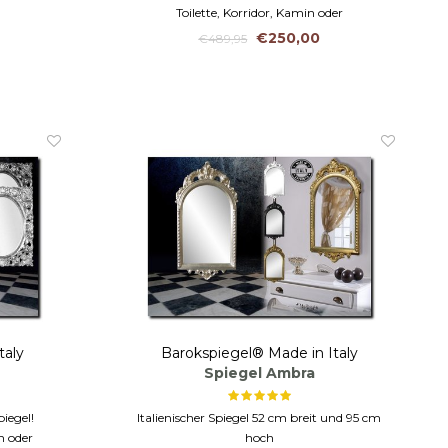
Toilette, Korridor, Kamin oder
t
Badezimmerspiegel.
€250,00
€489,95
taly
Barokspiegel® Made in Italy
Spiegel Ambra
piegel!
Italienischer Spiegel 52 cm breit und 95 cm
h oder
hoch