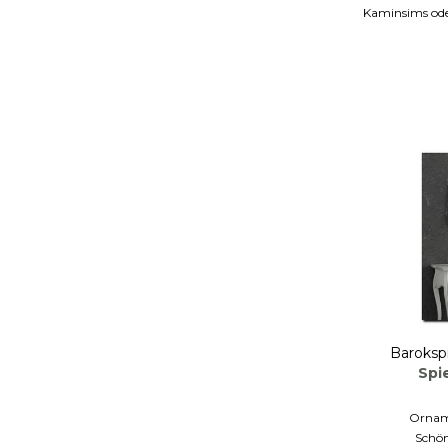
Kaminsims ode
Baroksp
Spi
Ornam
Schö