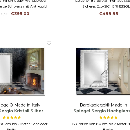
 Kaminsims oder Wandspiegel
Goldener Barockrahmen aus Mas
Farbe Schwarz mit Antikgold
Sicheres Eco-SICHERHEISG
€395,00
€499,95
69,95
iegel® Made in Italy
Barokspiegel® Made in I
ergio Kristall Silber
Spiegel Sergio Hochglan
80 cm bis 2 Meter Höhe oder
8 Größen von 80 cm bis 2 Meter 
Breite.
Breite.