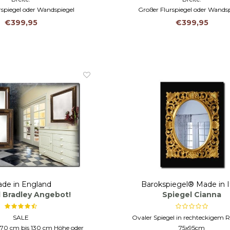
rspiegel oder Wandspiegel
Großer Flurspiegel oder Wands
harakter in Kristall-Silber und
Einzigartiger Charakter in hochg
€399,95
€399,95
ko-Spiegelglas
Weiß und Öko-Spiegelgla
de in England
Barokspiegel® Made in I
l Bradley Angebot!
Spiegel Cianna
SALE
Ovaler Spiegel in rechteckigem
70 cm bis 130 cm Höhe oder
75x95cm