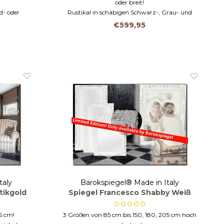
oder breit!
d- oder
Rustikal in schäbigen Schwarz-, Grau- und
Goldtönen
€599,95
tem Silber
Stabiler Wand-, Kaminsims- oder
Badezimmerspiegel
taly
Barokspiegel® Made in Italy
tikgold
Spiegel Francesco Shabby Weiß
5 cm!
3 Größen von 85 cm bis 150, 180, 205 cm hoch