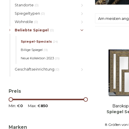
Standorte
(0)
Spiegeltypen
(0)
Am meisten an
Wohnstile
(0)
Beliebte Spiegel
(0)
Spiegel-Specials
(24)
Billige Spiegel
(13)
Neue Kollektion 2023
(25)
Geschäftseinrichtung
(0)
Preis
Baroksp
Min: €
0
Max: €
850
Spiegel S
8 Größen von 
Marken