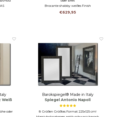
sivholz
oder breit
LAS
Brocante shabby weißes Finish
Flurspiegel im Landhausstil oder Standspiegel
€629,95
taly
Barokspiegel® Made in Italy
z Weiß
Spiegel Antonio Napoli
Antikschwarz
Höhe oder
8 Größen Größtes Format 225x125 cm!
Massivholzrahmen antik-schwarz barock