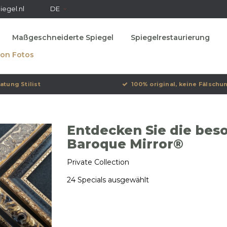
egel.nl
DE
Maßgeschneiderte Spiegel
Spiegelrestaurierung
ion Fotos
atung Stilist
100% original, keine Fälschu
Entdecken Sie die bes
Baroque Mirror®
Private Collection
24 Specials ausgewählt