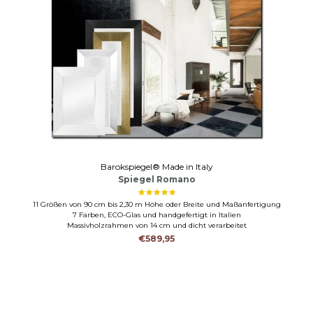
Barokspiegel® Made in Italy
Spiegel Romano
11 Größen von 90 cm bis 2,30 m Höhe oder Breite und Maßanfertigung
7 Farben, ECO-Glas und handgefertigt in Italien
Massivholzrahmen von 14 cm und dicht verarbeitet
€589,95