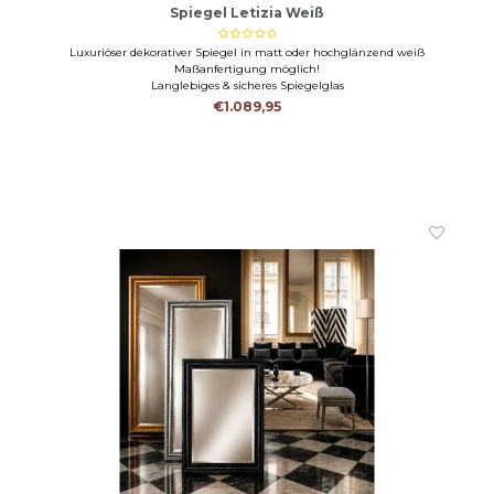
Spiegel Letizia Weiß
Luxuriöser dekorativer Spiegel in matt oder hochglänzend weiß
Maßanfertigung möglich!
Langlebiges & sicheres Spiegelglas
€1.089,95