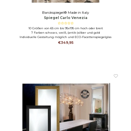
Barokspiegel® Made in Italy
Spiegel Carlo Venezia
10 Größen von 65 cm bis 95x195 cm hoch oder breit
7 Farben schwarz, weiß, (antik-)silber und gold
Individuelle Gestaltung möglich und ECO-Facettenspiegelglas
€349,95