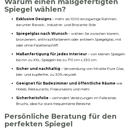
Warum einen maßgefertigten
Spiegel wählen?
Exklusive Designs
– mehr als 1000 einzigartige Rahmen,
darunter Barock-, Industrie- und Brocante-Stile.
Spiegelglas nach Wunsch
– wählen Sie zwischen klarem,
bronzenem, anthrazitfarbenem oder antikem Spiegelglas, mit
oder ohne Facettenschliff.
Maßanfertigung für jedes Interieur
– von kleinen Spiegeln
bis hin zu XXL-Spiegeln bis zu 170 cm x 230 cm.
Sicher und nachhaltig
– Verwendung von Miralite Pure Glas,
blei- und kupferfrei, zu 30% recycelt.
Geeignet für Badezimmer und öffentliche Räume
wie
Hotels, Restaurants, Friseursalons und mehr.
Sicherheitsfolie
– verhindert Verletzungen im Falle eines
Bruchs, ideal für stark frequentierte Bereiche.
Persönliche Beratung für den
perfekten Spiegel