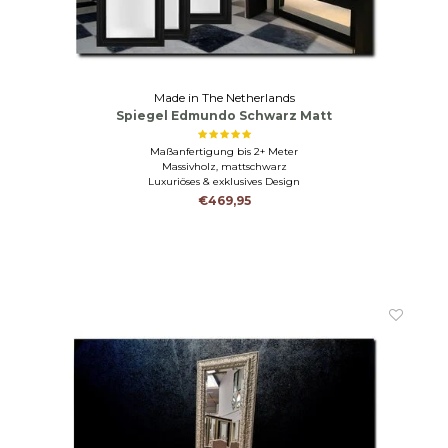
Made in The Netherlands
Spiegel Edmundo Schwarz Matt
Maßanfertigung bis 2+ Meter
Massivholz, mattschwarz
Luxuriöses & exklusives Design
€469,95