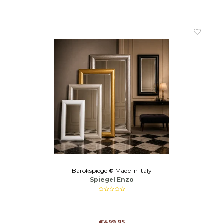
Barokspiegel® Made in Italy
Spiegel Enzo
€499,95