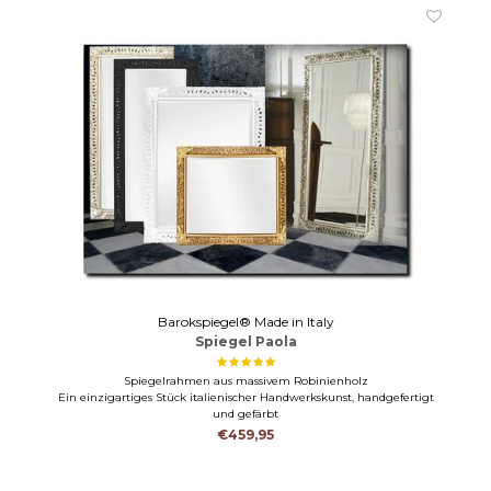
Barokspiegel® Made in Italy
Spiegel Paola
Spiegelrahmen aus massivem Robinienholz
Ein einzigartiges Stück italienischer Handwerkskunst, handgefertigt
und gefärbt
Maßanfertigung mit oder ohne Eckverzierungen
€459,95