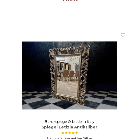
Barokspiegel® Made in Italy
Spiegel Letizia Antiksilber
Handgefärbtes antikes Silber