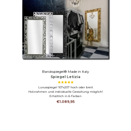
Barokspiegel® Made in Italy
Spiegel Letizia
Luxusspiegel 107x207 hoch oder breit
Holzrahmen und individuelle Gestaltung möglich!
Erhältlich in 6 Farben
€1.089,95