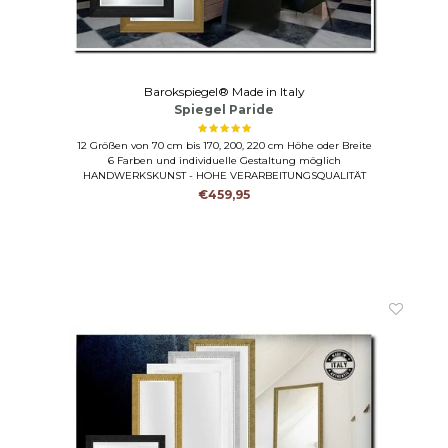
Barokspiegel® Made in Italy
Spiegel Paride
12 Größen von 70 cm bis 170, 200, 220 cm Höhe oder Breite
6 Farben und individuelle Gestaltung möglich
HANDWERKSKUNST - HOHE VERARBEITUNGSQUALITÄT
€459,95