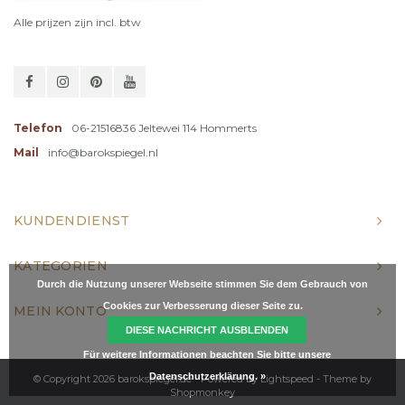
Alle prijzen zijn incl. btw
Telefon
06-21516836 Jeltewei 114 Hommerts
Mail
info@barokspiegel.nl
KUNDENDIENST
KATEGORIEN
Durch die Nutzung unserer Webseite stimmen Sie dem Gebrauch von
Cookies zur Verbesserung dieser Seite zu.
MEIN KONTO
DIESE NACHRICHT AUSBLENDEN
Für weitere Informationen beachten Sie bitte unsere
Datenschutzerklärung. »
© Copyright 2026 barokspiegel.de - Powered by
Lightspeed
- Theme by
Shopmonkey