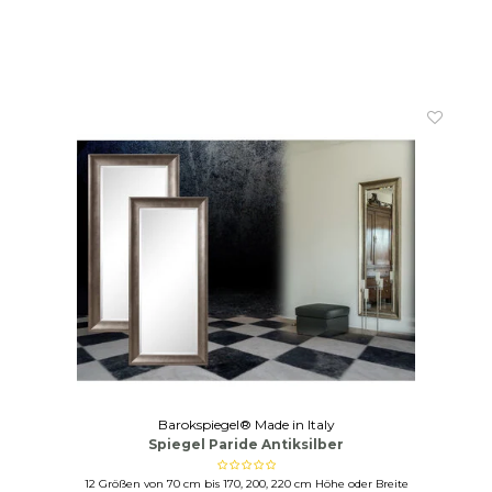
Barokspiegel® Made in Italy
Spiegel Paride Antiksilber
12 Größen von 70 cm bis 170, 200, 220 cm Höhe oder Breite