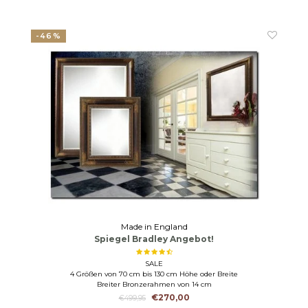
-46%
Made in England
Spiegel Bradley Angebot!
SALE
4 Größen von 70 cm bis 130 cm Höhe oder Breite
Breiter Bronzerahmen von 14 cm
€270,00
€499,95