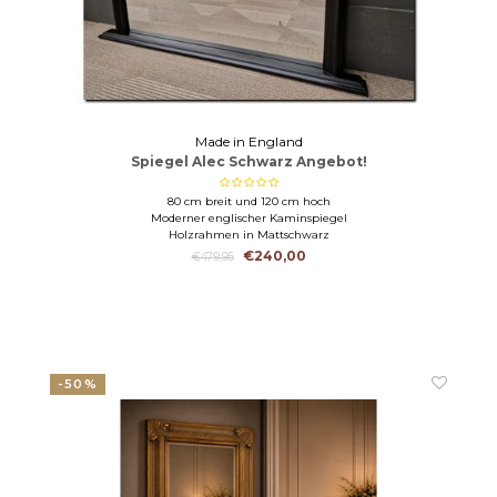
Made in England
Spiegel Alec Schwarz Angebot!
80 cm breit und 120 cm hoch
Moderner englischer Kaminspiegel
Holzrahmen in Mattschwarz
€240,00
€479,95
-50%