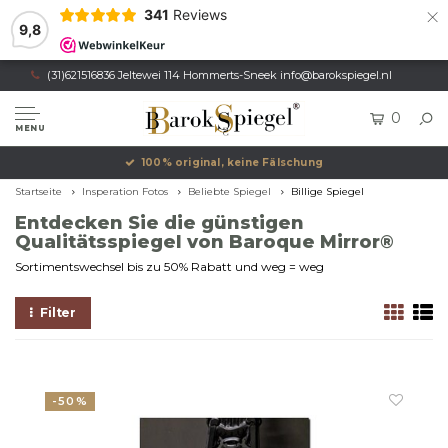
×
341
Reviews
9,8
(31)621516836 Jeltewei 114 Hommerts-Sneek
info@barokspiegel.nl
0
MENU
Eigene Produktion, offizielle Marke
Startseite
Insperation Fotos
Beliebte Spiegel
Billige Spiegel
Entdecken Sie die günstigen
Qualitätsspiegel von Baroque Mirror®
Sortimentswechsel bis zu 50% Rabatt und weg = weg
Filter
-50%