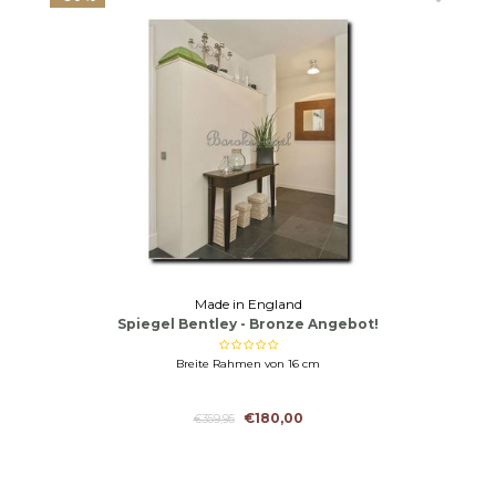
Made in England
Spiegel Bentley - Bronze Angebot!
Breite Rahmen von 16 cm
€180,00
€359,95