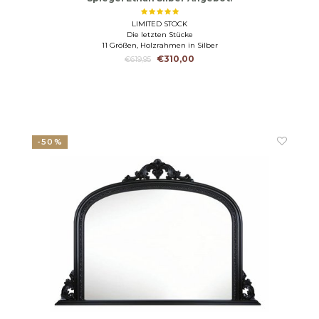
LIMITED STOCK
Die letzten Stücke
11 Größen, Holzrahmen in Silber
€310,00
€619,95
-50%