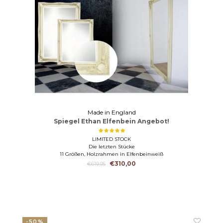
Made in England
Spiegel Ethan Elfenbein Angebot!
LIMITED STOCK
Die letzten Stücke
11 Größen, Holzrahmen in Elfenbeinweiß
€310,00
€619,95
-50%