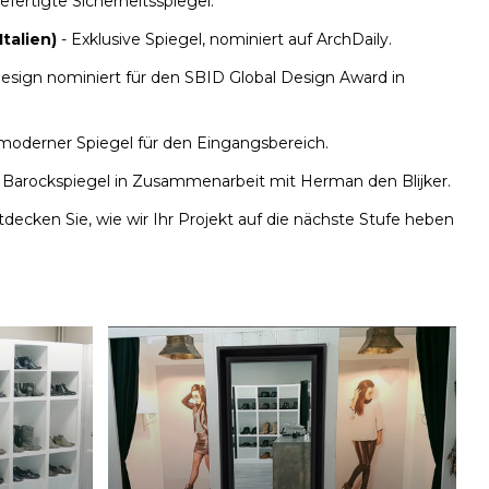
fertigte Sicherheitsspiegel.
talien)
- Exklusive Spiegel, nominiert auf ArchDaily.
esign nominiert für den SBID Global Design Award in
moderner Spiegel für den Eingangsbereich.
r Barockspiegel in Zusammenarbeit mit Herman den Blijker.
ecken Sie, wie wir Ihr Projekt auf die nächste Stufe heben