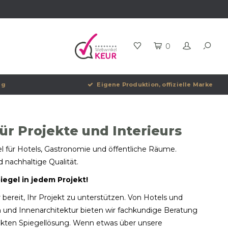
0
ng
Eigene Produktion, offizielle Marke
ür Projekte und Interieurs
gel für Hotels, Gastronomie und öffentliche Räume.
 nachhaltige Qualität.
iegel in jedem Projekt!
ir bereit, Ihr Projekt zu unterstützen. Von Hotels und
n und Innenarchitektur bieten wir fachkundige Beratung
ekten Spiegellösung. Wenn etwas über unsere