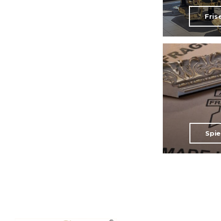
Fris
Spie