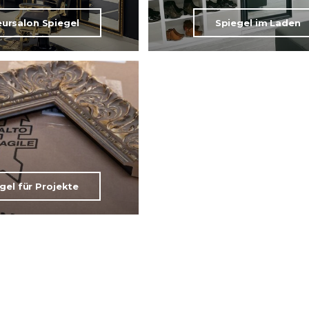
eursalon Spiegel
Spiegel im Laden
gel für Projekte