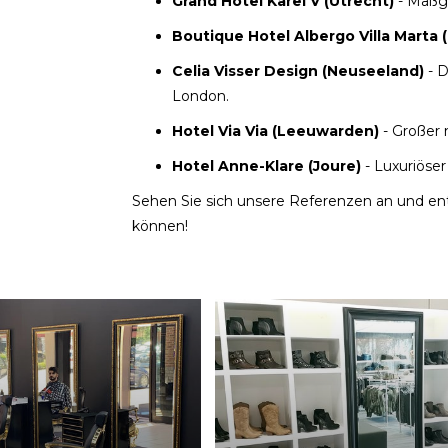
Grand Hotel Karel V (Utrecht)
- Maßge
Boutique Hotel Albergo Villa Marta (I
Celia Visser Design (Neuseeland)
- D
London.
Hotel Via Via (Leeuwarden)
- Großer 
Hotel Anne-Klare (Joure)
- Luxuriöse
Sehen Sie sich unsere Referenzen an und entd
können!