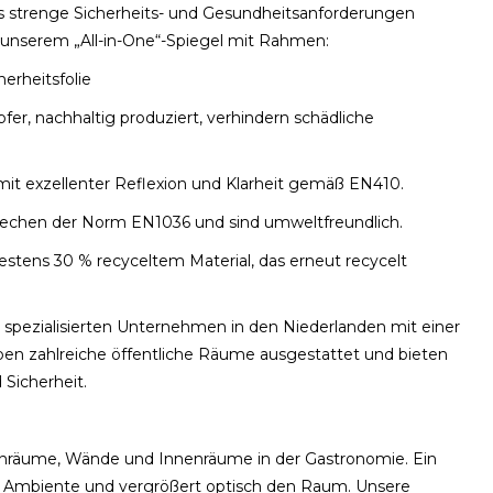
s strenge Sicherheits- und Gesundheitsanforderungen
t unserem „All-in-One“-Spiegel mit Rahmen:
herheitsfolie
pfer, nachhaltig produziert, verhindern schädliche
mit exzellenter Reflexion und Klarheit gemäß EN410.
prechen der Norm EN1036 und sind umweltfreundlich.
estens 30 % recyceltem Material, das erneut recycelt
spezialisierten Unternehmen in den Niederlanden mit einer
ben zahlreiche öffentliche Räume ausgestattet und bieten
Sicherheit.
ttenräume, Wände und Innenräume in der Gastronomie. Ein
as Ambiente und vergrößert optisch den Raum. Unsere