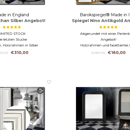
de in England
Barokspiegel® Made in I
than Silber Angebot!
Spiegel Nino Antikgold A
LIMITED STOCK
Abgerundet mit einer Perlenb
ie letzten Stücke
Angebot!
n, Holzrahmen in Silber
Holzrahmen und facettiertes 
€310,00
€160,00
19,95
€289,95