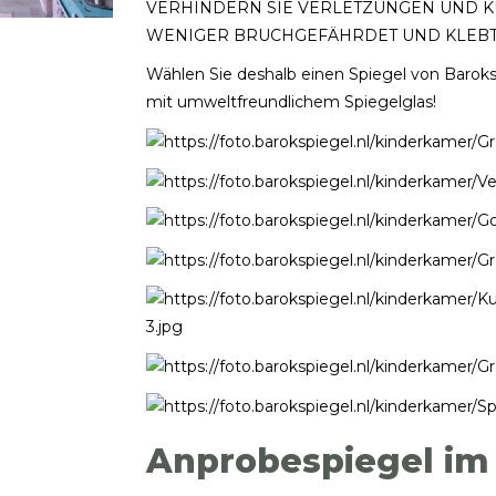
VERHINDERN SIE VERLETZUNGEN UND KU
WENIGER BRUCHGEFÄHRDET UND KLEBT 
Wählen Sie deshalb einen Spiegel von Baroksp
mit umweltfreundlichem Spiegelglas!
Anprobespiegel im