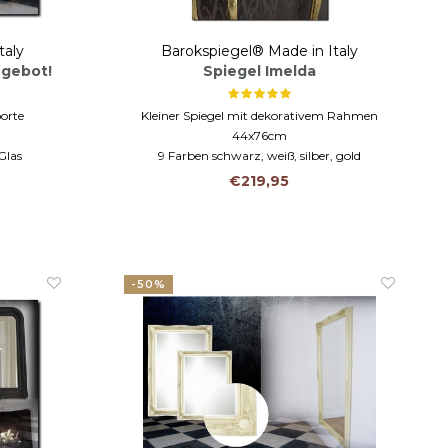
taly
Barokspiegel® Made in Italy
ngebot!
Spiegel Imelda
orte
Kleiner Spiegel mit dekorativem Rahmen
44x76cm
Glas
9 Farben schwarz, weiß, silber, gold
Ankleidespiegel oder Konsolenspiegel
€219,95
-50%