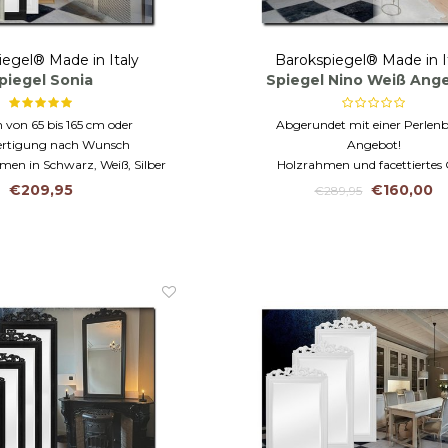
iegel® Made in Italy
Barokspiegel® Made in I
piegel Sonia
Spiegel Nino Weiß Ang
 von 65 bis 165 cm oder
Abgerundet mit einer Perlenb
rtigung nach Wunsch
Angebot!
men in Schwarz, Weiß, Silber
Holzrahmen und facettiertes 
oder Gold
€209,95
€160,00
€289,95
egel, Modespiegel oder
dezimmerspiegel