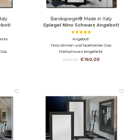
taly
Barokspiegel® Made in Italy
ebot!
Spiegel Nino Schwarz Angebot!
orte
Angebot!
Holzrahmen und facettiertes Glas
Glas
Mattschwarz eingefärbt
€160,00
€289,95