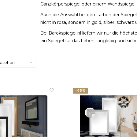
Ganzkörperspiegel oder einem Wandspiegel.
Auch die Auswahl bei den Farben der Spiegel
nicht in rosa, sondern in gold, silber, schwar
Bei Barokspiegel.nl liefern wir nur die höchst
ein Spiegel für das Leben, langlebig und siche
gesehen
-45%