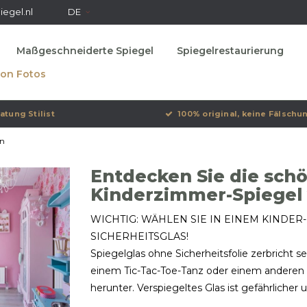
egel.nl
DE
Maßgeschneiderte Spiegel
Spiegelrestaurierung
ion Fotos
atung Stilist
100% original, keine Fälschu
ln
Entdecken Sie die schö
Kinderzimmer-Spiegel
WICHTIG: WÄHLEN SIE IN EINEM KINDE
SICHERHEITSGLAS!
Spiegelglas ohne Sicherheitsfolie zerbricht se
einem Tic-Tac-Toe-Tanz oder einem anderen h
herunter. Verspiegeltes Glas ist gefährlicher 