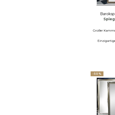
Baroksp
Spieg
Großer Kammsp
Einzigartig
Holzrahmen u
-50%