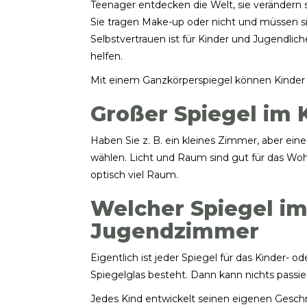
Teenager entdecken die Welt, sie verändern 
Sie tragen Make-up oder nicht und müssen s
Selbstvertrauen ist für Kinder und Jugendlic
helfen.
Mit einem Ganzkörperspiegel können Kinder 
Großer Spiegel im
Haben Sie z. B. ein kleines Zimmer, aber ei
wählen. Licht und Raum sind gut für das Wohl
optisch viel Raum.
Welcher Spiegel i
Jugendzimmer
Eigentlich ist jeder Spiegel für das Kinder-
Spiegelglas besteht. Dann kann nichts passie
Jedes Kind entwickelt seinen eigenen Gesch