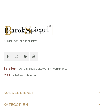
Alle prijzen zijn incl. btw
Telefon
06-21516836 Jeltewei 114 Hommerts
Mail
info@barokspiegel.nl
KUNDENDIENST
KATEGORIEN