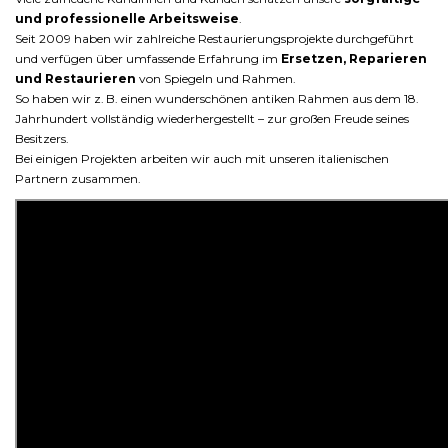
und professionelle Arbeitsweise
.
Seit 2009 haben wir zahlreiche Restaurierungsprojekte durchgeführt
und verfügen über umfassende Erfahrung im
Ersetzen, Reparieren
und Restaurieren
von Spiegeln und Rahmen.
So haben wir z. B. einen wunderschönen antiken Rahmen aus dem 18.
Jahrhundert vollständig wiederhergestellt – zur großen Freude seines
Besitzers.
Bei einigen Projekten arbeiten wir auch mit unseren italienischen
Partnern zusammen.