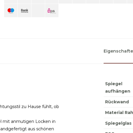
Eigenschaft
Spiegel
aufhängen
Rückwand
chtungsstil zu Hause fühlt, ob
Material R
el mit anmutigen Locken in
Spiegelglas
 handgefertigt aus schönen