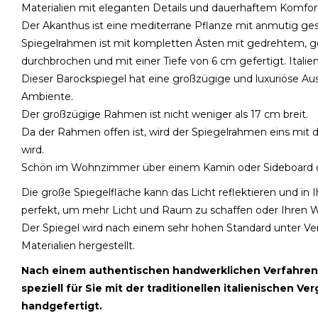
Materialien mit eleganten Details und dauerhaftem Komfor
Der Akanthus ist eine mediterrane Pflanze mit anmutig g
Spiegelrahmen ist mit kompletten Ästen mit gedrehtem, g
durchbrochen und mit einer Tiefe von 6 cm gefertigt. Itali
Dieser Barockspiegel hat eine großzügige und luxuriöse A
Ambiente.
Der großzügige Rahmen ist nicht weniger als 17 cm breit.
Da der Rahmen offen ist, wird der Spiegelrahmen eins mit de
wird.
Schön im Wohnzimmer über einem Kamin oder Sideboard o
Die große Spiegelfläche kann das Licht reflektieren und in 
perfekt, um mehr Licht und Raum zu schaffen oder Ihren 
Der Spiegel wird nach einem sehr hohen Standard unter V
Materialien hergestellt.
Nach einem authentischen handwerklichen Verfahren 
speziell für Sie mit der traditionellen italienischen V
handgefertigt.