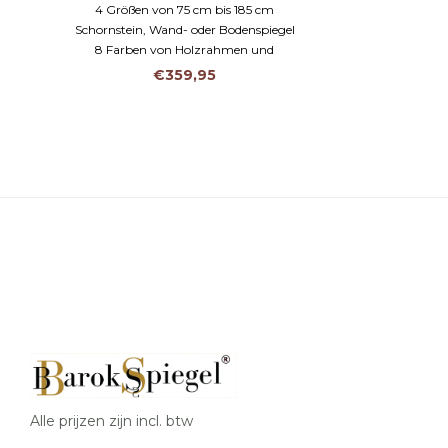
4 Größen von 75 cm bis 185 cm
Schornstein, Wand- oder Bodenspiegel
8 Farben von Holzrahmen und
handvergoldet
€359,95
Alle prijzen zijn incl. btw