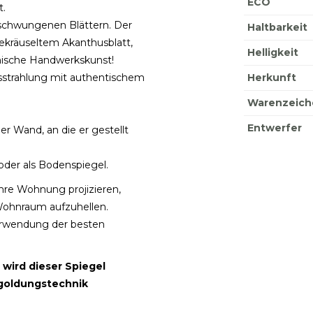
ECO
t.
eschwungenen Blättern. Der
Haltbarkeit
ekräuseltem Akanthusblatt,
Helligkeit
enische Handwerkskunst!
usstrahlung mit authentischem
Herkunft
Warenzeich
Entwerfer
r Wand, an die er gestellt
der als Bodenspiegel.
Ihre Wohnung projizieren,
Wohnraum aufzuhellen.
erwendung der besten
wird dieser Spiegel
ergoldungstechnik