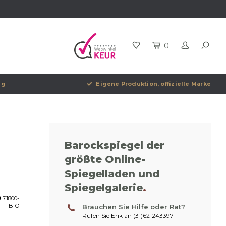
0
ng
Eigene Produktion, offizielle Marke
Barockspiegel der
größte Online-
Spiegelladen und
Spiegelgalerie
.
R
7.1800-
B-O
Brauchen Sie Hilfe oder Rat?
Rufen Sie Erik an (31)621243397