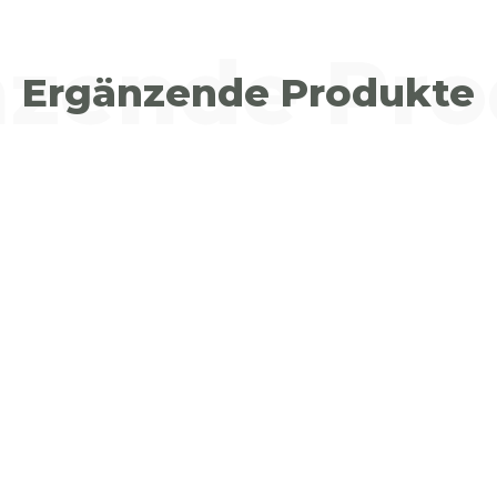
nzende Pro
Ergänzende Produkte