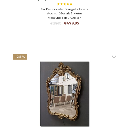
Großer robuster Spiegel schwarz
Auch größer als 2 Meter
Massivholz in 7 Größen
€479,95
€599,95
-25%