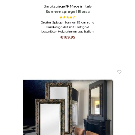
Barokspiegel® Made in Italy
Sonnenspiegel Eloisa
Großer Spiegel Sonnen 52 cm rund
Handvergoldet mit Blattgold
Luxuriöser Holzrahmen aus Italien
€169,95