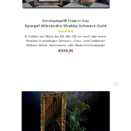
Barokspiegel® Made in Italy
Spiegel Allesandro Shabby Schwarz-Gold
8 Größen von 90cm bis 150, 180, 230 cm hoch oder breit!
Rustikal in schäbigen Schwarz-, Grau- und Goldtönen
Stabiler Wand-, Kaminsims- oder Badezimmerspiegel
€599,95