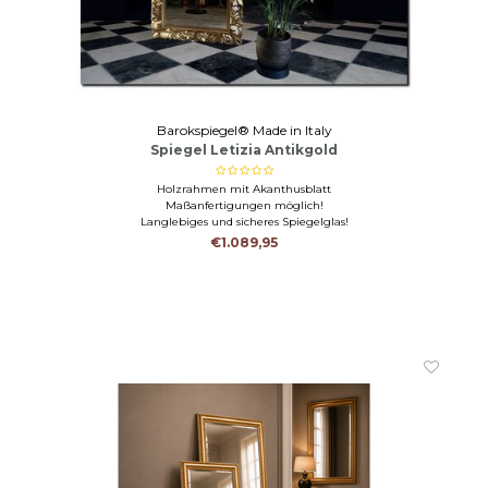
Barokspiegel® Made in Italy
Spiegel Letizia Antikgold
Holzrahmen mit Akanthusblatt
Maßanfertigungen möglich!
Langlebiges und sicheres Spiegelglas!
€1.089,95