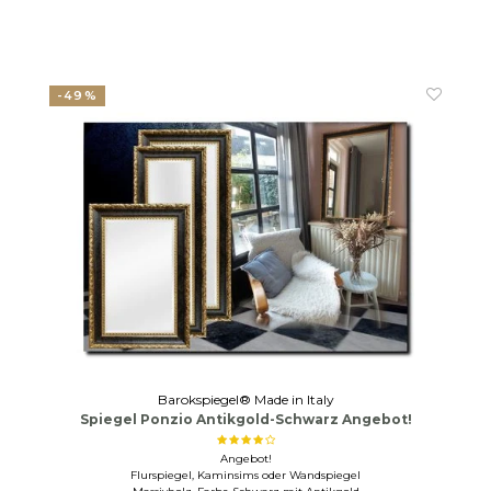
-49%
Barokspiegel® Made in Italy
Spiegel Ponzio Antikgold-Schwarz Angebot!
Angebot!
Flurspiegel, Kaminsims oder Wandspiegel