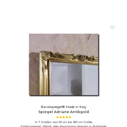
Barokspiegel® Made in Italy
Spiegel Adriane Antikgold
In 7 Größen von 50 cm bis 180 cm Größe
Einbauspiegel, Wand- oder Kaminsims-Spiegel in Antikgold