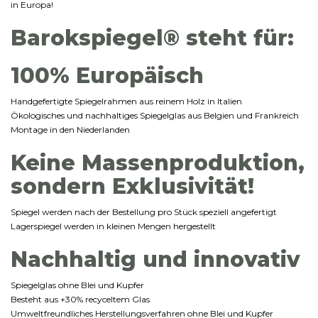
in Europa!
Barokspiegel® steht für:
100% Europäisch
Handgefertigte Spiegelrahmen aus reinem Holz in Italien
Ökologisches und nachhaltiges Spiegelglas aus Belgien und Frankreich
Montage in den Niederlanden
Keine Massenproduktion,
sondern Exklusivität!
Spiegel werden nach der Bestellung pro Stück speziell angefertigt
Lagerspiegel werden in kleinen Mengen hergestellt
Nachhaltig und innovativ
Spiegelglas ohne Blei und Kupfer
Besteht aus +30% recyceltem Glas
Umweltfreundliches Herstellungsverfahren ohne Blei und Kupfer