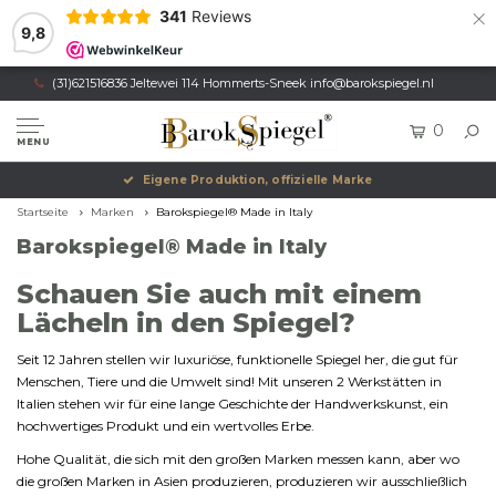
×
341
Reviews
9,8
(31)621516836 Jeltewei 114 Hommerts-Sneek
info@barokspiegel.nl
0
MENU
Eigene Produktion, offizielle Marke
Startseite
Marken
Barokspiegel® Made in Italy
Barokspiegel® Made in Italy
Schauen Sie auch mit einem
Lächeln in den Spiegel?
Seit 12 Jahren stellen wir luxuriöse, funktionelle Spiegel her, die gut für
Menschen, Tiere und die Umwelt sind! Mit unseren 2 Werkstätten in
Italien stehen wir für eine lange Geschichte der Handwerkskunst, ein
hochwertiges Produkt und ein wertvolles Erbe.
Hohe Qualität, die sich mit den großen Marken messen kann, aber wo
die großen Marken in Asien produzieren, produzieren wir ausschließlich