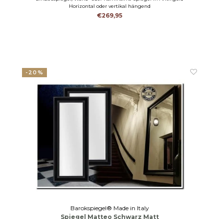
Horizontal oder vertikal hängend
€269,95
-20%
Barokspiegel® Made in Italy
Spiegel Matteo Schwarz Matt