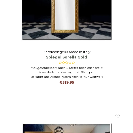
Barokspiegel® Made in Italy
Spiegel Sorella Gold
Maßgeschneidert, auch 2 Meter hoch oder breit!
Massivholz handverlegt mit Blattgold
Bekannt aus Archdaily.com Architektur weltweit
€319,95