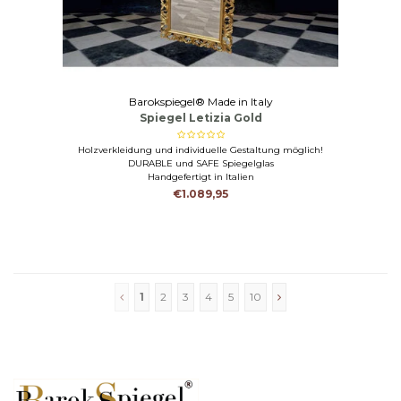
Barokspiegel® Made in Italy
Spiegel Letizia Gold
Holzverkleidung und individuelle Gestaltung möglich!
DURABLE und SAFE Spiegelglas
Handgefertigt in Italien
€1.089,95
1
2
3
4
5
10