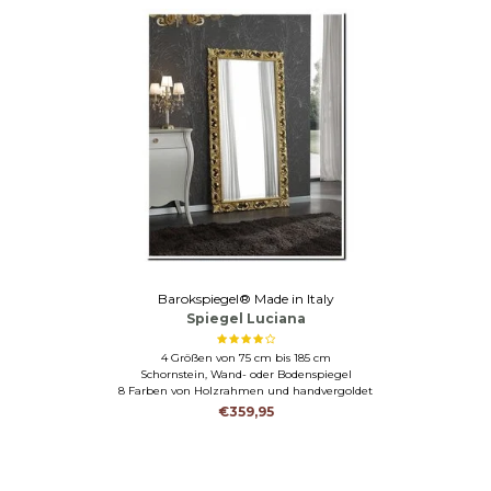
Barokspiegel® Made in Italy
Spiegel Luciana
4 Größen von 75 cm bis 185 cm
Schornstein, Wand- oder Bodenspiegel
8 Farben von Holzrahmen und handvergoldet
€359,95