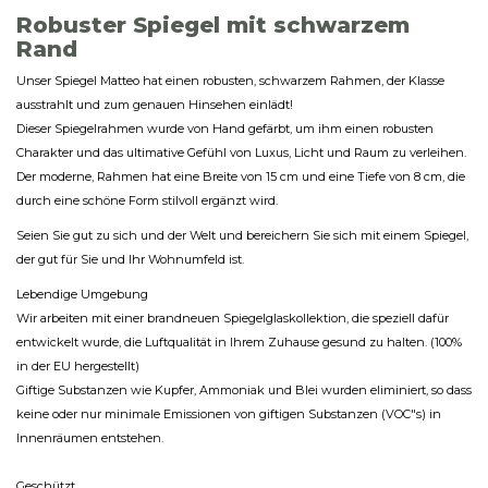
Robuster Spiegel mit schwarzem
Rand
Unser Spiegel Matteo hat einen robusten, schwarzem Rahmen, der Klasse
ausstrahlt und zum genauen Hinsehen einlädt!
Dieser Spiegelrahmen wurde von Hand gefärbt, um ihm einen robusten
Charakter und das ultimative Gefühl von Luxus, Licht und Raum zu verleihen.
Der moderne, Rahmen hat eine Breite von 15 cm und eine Tiefe von 8 cm, die
durch eine schöne Form stilvoll ergänzt wird.
Seien Sie gut zu sich und der Welt und bereichern Sie sich mit einem Spiegel,
der gut für Sie und Ihr Wohnumfeld ist.
Lebendige Umgebung
Wir arbeiten mit einer brandneuen Spiegelglaskollektion, die speziell dafür
entwickelt wurde, die Luftqualität in Ihrem Zuhause gesund zu halten. (100%
in der EU hergestellt)
Giftige Substanzen wie Kupfer, Ammoniak und Blei wurden eliminiert, so dass
keine oder nur minimale Emissionen von giftigen Substanzen (VOC"s) in
Innenräumen entstehen.
Geschützt