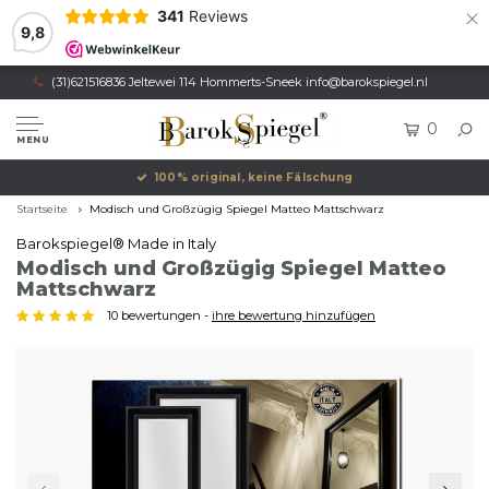
×
341
Reviews
9,8
(31)621516836 Jeltewei 114 Hommerts-Sneek
info@barokspiegel.nl
0
MENU
100% original, keine Fälschung
Startseite
Modisch und Großzügig Spiegel Matteo Mattschwarz
Barokspiegel® Made in Italy
Modisch und Großzügig Spiegel Matteo
Mattschwarz
10 bewertungen -
ihre bewertung hinzufügen