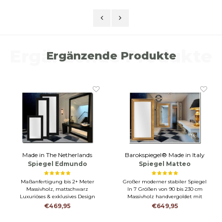
ook zeer goed. Het was een snelle levering en deze spiegel was ten
opzichte van de andere van massief hout gemaakt. (die andere lijst
was hol aan de achterkant) Zo zie je maar weer kwaliteit en service
wordt betaald. Ben er heel blij mee.
Ergänzende Produkte
Ergänzende Produkte
Made in The Netherlands
Barokspiegel® Made in Italy
Spiegel Edmundo
Spiegel Matteo
Schwarz Matt
Reichgold
Maßanfertigung bis 2+ Meter
Großer moderner stabiler Spiegel
Massivholz, mattschwarz
In 7 Größen von 90 bis 230 cm
Luxuriöses & exklusives Design
Massivholz handvergoldet mit
reichem Gold
€469,95
€649,95