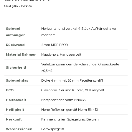
0031 (0)6-21516836
Spiegel
Horizontal und vertikal 4 Stück Aufhängehaken
aufhängen
montiert
Rückwand
4mm MDF FSC®
Material Rahmen
Massivholz, Handbearbeit
Verletzungsmindernde Folie auf der Glasrückseite
Sicherheit!
>0,5m2
Spiegelglas
Dicke 4 mm mit 20 mm Facettenschliff
ECO
Glas ohne Blei und Kupfer, 30 % recycelt
Haltbarkeit
Entspricht der Norm EN1036
Helligkeit
Hohe Reflexion gemäß Norm EN410
Herkunft
Rahmen: Italien Spiegelglas: Belgien
Warenzeichen
Barokspiegel®