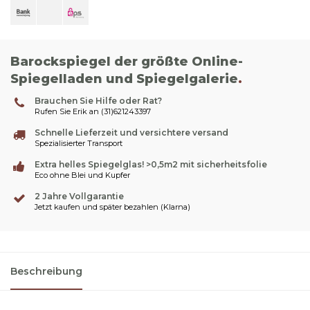
Barockspiegel der größte Online-
Spiegelladen und Spiegelgalerie
.
Brauchen Sie Hilfe oder Rat?
Rufen Sie Erik an (31)621243397
Schnelle Lieferzeit und versichtere versand
Spezialisierter Transport
Extra helles Spiegelglas! >0,5m2 mit sicherheitsfolie
Eco ohne Blei und Kupfer
2 Jahre Vollgarantie
Jetzt kaufen und später bezahlen (Klarna)
Beschreibung