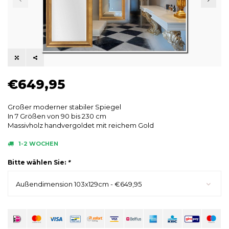
€649,95
Großer moderner stabiler Spiegel
In 7 Größen von 90 bis 230 cm
Massivholz handvergoldet mit reichem Gold
1-2 WOCHEN
Bitte wählen Sie:
*
Außendimension 103x129cm - €649,95