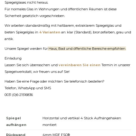
Spiegelglases nicht heraus.
Für normales Glas in Wohnungen und öffentlichen Räumen ist diese
Sicherheit gesetzlich vorgeschrieben.
Wir arbeiten standardmäßig mit haltbarem, extraklarem Spiegelglas und
bieten Spiegelglas in
4 Varianten
an: klar (Standard), bronzefarben, grau und
antik.
Unsere Spiegel werden für
Haus, Bad und öffentliche Bereiche empfohlen.
Einladung
Lassen Sie sich überraschen und
vereinbaren Sie einen
Termin in unserer
Spiegelwerkstatt, wir freuen uns auf Sie!
Haben Sie eine Frage oder möchten Sie telefonisch bestellen?
Telefon, WhatsApp und SMS
0031 (0)6-21516836
Spiegel
Horizontal und vertikal 4 Stück Aufhängehaken
aufhängen
montiert
Rückwand
4mm MDF FSC®