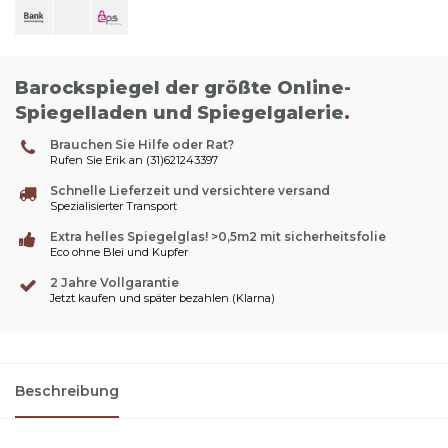
Barockspiegel der größte Online-
Spiegelladen und Spiegelgalerie
.
Brauchen Sie Hilfe oder Rat?
Rufen Sie Erik an (31)621243397
Schnelle Lieferzeit und versichtere versand
Spezialisierter Transport
Extra helles Spiegelglas! >0,5m2 mit sicherheitsfolie
Eco ohne Blei und Kupfer
2 Jahre Vollgarantie
Jetzt kaufen und später bezahlen (Klarna)
Beschreibung