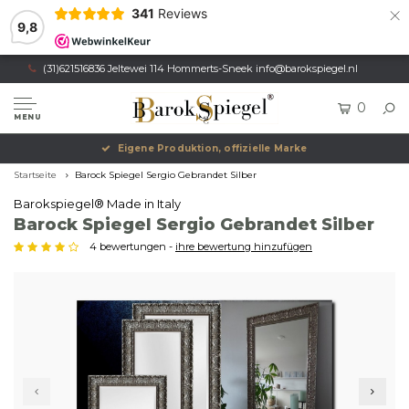
×
341
Reviews
9,8
(31)621516836 Jeltewei 114 Hommerts-Sneek
info@barokspiegel.nl
0
MENU
Eigene Produktion, offizielle Marke
Startseite
Barock Spiegel Sergio Gebrandet Silber
Barokspiegel® Made in Italy
Barock Spiegel Sergio Gebrandet Silber
4 bewertungen -
ihre bewertung hinzufügen