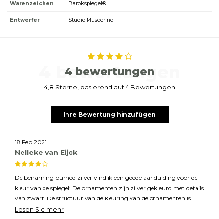
Warenzeichen
Barokspiegel®
Entwerfer
Studio Muscerino
4 bewertungen
4 bewertungen
4,8 Sterne, basierend auf 4 Bewertungen
Ihre Bewertung hinzufügen
18 Feb 2021
Nelleke van Eijck
De benaming burned zilver vind ik een goede aanduiding voor de
kleur van de spiegel: De ornamenten zijn zilver gekleurd met details
van zwart. De structuur van de kleuring van de ornamenten is
glad. Tussen de ornamenten in, is de structuur van de kleuring
Lesen Sie mehr
ruwer. Ik vind zelf dat dit een mooie 'burned' effect geeft.