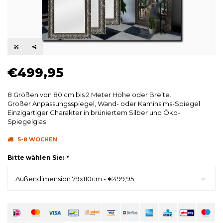
€499,95
8 Größen von 80 cm bis 2 Meter Höhe oder Breite.
Großer Anpassungsspiegel, Wand- oder Kaminsims-Spiegel
Einzigartiger Charakter in brüniertem Silber und Öko-
Spiegelglas
5-8 WOCHEN
Bitte wählen Sie:
*
Außendimension 79x110cm - €499,95