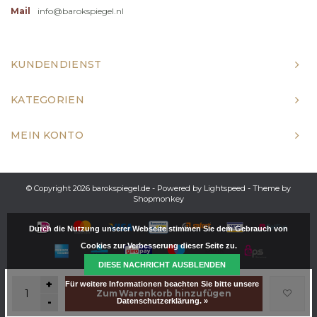
Mail
info@barokspiegel.nl
KUNDENDIENST
KATEGORIEN
MEIN KONTO
© Copyright 2026 barokspiegel.de - Powered by
Lightspeed
- Theme by
Shopmonkey
Durch die Nutzung unserer Webseite stimmen Sie dem Gebrauch von
Cookies zur Verbesserung dieser Seite zu.
DIESE NACHRICHT AUSBLENDEN
+
Für weitere Informationen beachten Sie bitte unsere
Zum Warenkorb hinzufügen
-
Datenschutzerklärung. »