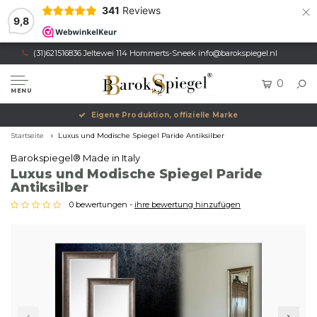
×
341
Reviews
9,8
(31)621516836 Jeltewei 114 Hommerts-Sneek
info@barokspiegel.nl
0
MENU
Eigene Produktion, offizielle Marke
Startseite
Luxus und Modische Spiegel Paride Antiksilber
Barokspiegel® Made in Italy
Luxus und Modische Spiegel Paride
Antiksilber
0 bewertungen -
ihre bewertung hinzufügen