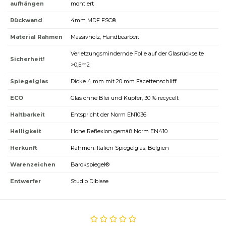
aufhängen
montiert
Rückwand
4mm MDF FSC®
Material Rahmen
Massivholz, Handbearbeit
Verletzungsmindernde Folie auf der Glasrückseite
Sicherheit!
>0,5m2
Spiegelglas
Dicke 4 mm mit 20 mm Facettenschliff
ECO
Glas ohne Blei und Kupfer, 30 % recycelt
Haltbarkeit
Entspricht der Norm EN1036
Helligkeit
Hohe Reflexion gemäß Norm EN410
Herkunft
Rahmen: Italien Spiegelglas: Belgien
Warenzeichen
Barokspiegel®
Entwerfer
Studio Dibiase