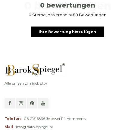
0 bewertungen
0 bewertungen
0 Sterne, basierend auf 0 Bewertungen
Ihre Bewertung hinzufügen
Alle prijzen zijn incl. btw
Telefon
06-21516836 Jeltewei 114 Hommerts
Mail
info@barokspiegel.nl