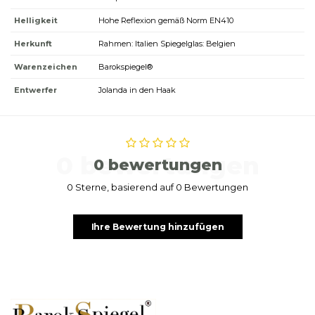
Helligkeit
Hohe Reflexion gemäß Norm EN410
Herkunft
Rahmen: Italien Spiegelglas: Belgien
Warenzeichen
Barokspiegel®
Entwerfer
Jolanda in den Haak
0 bewertungen
0 bewertungen
0 Sterne, basierend auf 0 Bewertungen
Ihre Bewertung hinzufügen