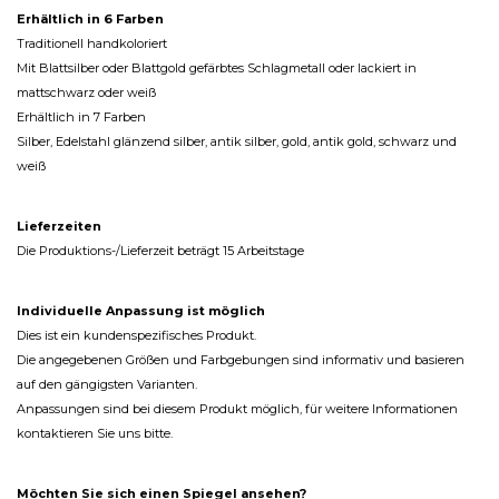
Erhältlich in 6 Farben
Traditionell handkoloriert
Mit Blattsilber oder Blattgold gefärbtes Schlagmetall oder lackiert in
mattschwarz oder weiß
Erhältlich in 7 Farben
Silber, Edelstahl glänzend silber, antik silber, gold, antik gold, schwarz und
weiß
Lieferzeiten
Die Produktions-/Lieferzeit beträgt 15 Arbeitstage
Individuelle Anpassung ist möglich
Dies ist ein kundenspezifisches Produkt.
Die angegebenen Größen und Farbgebungen sind informativ und basieren
auf den gängigsten Varianten.
Anpassungen sind bei diesem Produkt möglich, für weitere Informationen
kontaktieren Sie uns bitte.
Möchten Sie sich einen Spiegel ansehen?