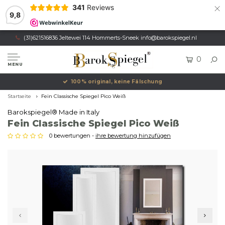
×
341
Reviews
9,8
(31)621516836 Jeltewei 114 Hommerts-Sneek
info@barokspiegel.nl
0
MENU
100% original, keine Fälschung
Startseite
Fein Classische Spiegel Pico Weiß
Barokspiegel® Made in Italy
Fein Classische Spiegel Pico Weiß
0 bewertungen -
ihre bewertung hinzufügen