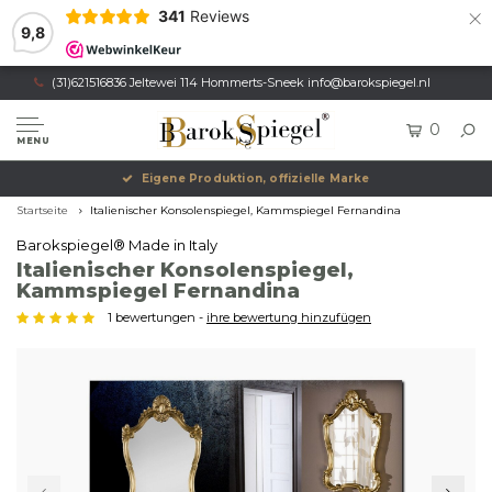
×
341
Reviews
9,8
(31)621516836 Jeltewei 114 Hommerts-Sneek
info@barokspiegel.nl
0
MENU
Eigene Produktion, offizielle Marke
Startseite
Italienischer Konsolenspiegel, Kammspiegel Fernandina
Barokspiegel® Made in Italy
Italienischer Konsolenspiegel,
Kammspiegel Fernandina
1 bewertungen -
ihre bewertung hinzufügen