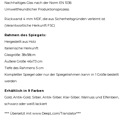
Nachhaltiges Glas nach der Norm EN 1036
Umweltfreundlicher Produktionsprozess
Rückwand 4 mm MDF, die aus Sicherheitsgründen verleimt ist.
(Verantwortliche Herkunft FSC)
Rahmen des Spiegels:
Hergestellt aus Holz
Italienische Herkunft
Glasgröße: 38x58cm
Äußere Größe 46x73 cm
Tiefe des Rahmens 5 cm
Kompletter Spiegel oder nur der Spiegelrahmen kann in 1 Größe bestellt
werden
Erhältlich in 9 Farben
Gold, Antik-Gold, Silber, Antik-Silber, Klar-Silber, Walnuss und Elfenbein,
schwarz oder weiß lackiert
*** Übersetzt mit www.DeepL.com/Translator***