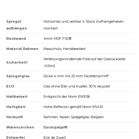
Spiegel
Horizontal und vertikal 4 Stück Aufhängehaken
aufhängen
montiert
Rückwand
4mm MDF FSC®
Material Rahmen
Massivholz, Handbearbeit
Verletzungsmindernde Folie auf der Glasrückseite
Sicherheit!
>0,5m2
Spiegelglas
Dicke 4 mm mit 20 mm Facettenschliff
ECO
Glas ohne Blei und Kupfer, 30 % recycelt
Haltbarkeit
Entspricht der Norm EN1036
Helligkeit
Hohe Reflexion gemäß Norm EN410
Herkunft
Rahmen: Italien Spiegelglas: Belgien
Warenzeichen
Barokspiegel®
Entwerfer
Erik de Zwart