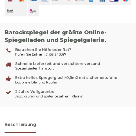
Barockspiegel der größte Online-
Spiegelladen und Spiegelgalerie
.
Brauchen Sie Hilfe oder Rat?
Rufen Sie Erik an (31)621243397
Schnelle Lieferzeit und versichtere versand
Spezialisierter Transport
Extra helles Spiegelglas! >0,5m2 mit sicherheitsfolie
Eco ohne Blei und Kupfer
2 Jahre Vollgarantie
Jetzt kaufen und später bezahlen (Klarna)
Beschreibung