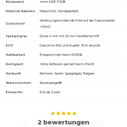
Rückwand
4mm MDF FSC®
Material Rahmen
Massivholz, Handbearbeit
Verletzungsmindernde Folie auf der Glasrückseite
Sicherheit!
>0,5m2
Spiegelglas
Dicke 4 mm mit 20 mm Facettenschliff
ECO
Glas ohne Blei und Kupfer, 30 % recycelt
Haltbarkeit
Entspricht der Norm EN1036
Helligkeit
Hohe Reflexion gemäß Norm EN410
Herkunft
Rahmen: Italien Spiegelglas: Belgien
Warenzeichen
Barokspiegel®
Entwerfer
Erik de Zwart
2 bewertungen
2 bewertungen