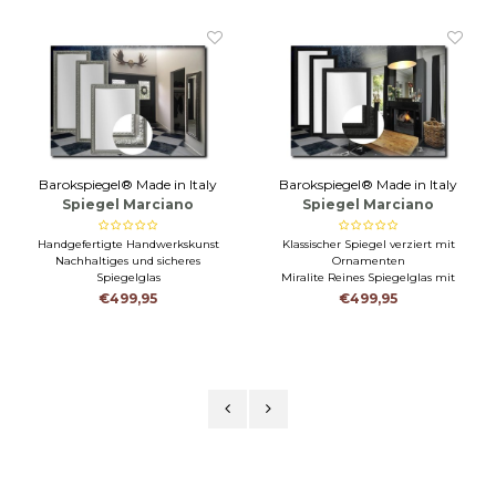
Barokspiegel® Made in Italy
Barokspiegel® Made in Italy
Spiegel Marciano
Spiegel Marciano
Antiksilber
Schwarz
Handgefertigte Handwerkskunst
Klassischer Spiegel verziert mit
Nachhaltiges und sicheres
Ornamenten
Spiegelglas
Miralite Reines Spiegelglas mit
Vielseitiges Design
Facette
€499,95
€499,95
Italienisches Design