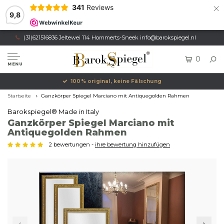
×
341
Reviews
9,8
(31)621516836 Jeltewei 114 Hommerts-Sneek
info@barokspiegel.nl
0
MENU
100% original, keine Fälschung
Startseite
Ganzkörper Spiegel Marciano mit Antiquegolden Rahmen
Barokspiegel® Made in Italy
Ganzkörper Spiegel Marciano mit
Antiquegolden Rahmen
2 bewertungen -
ihre bewertung hinzufügen