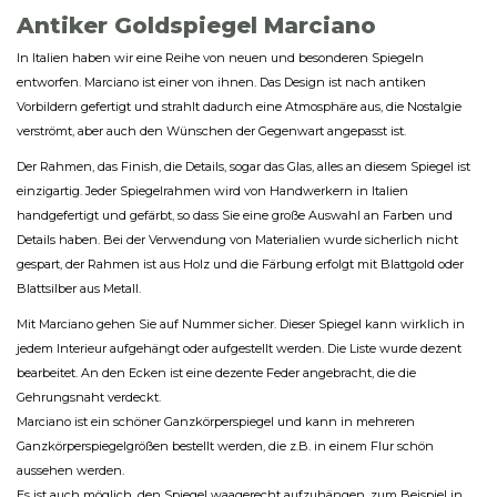
Antiker Goldspiegel Marciano
In Italien haben wir eine Reihe von neuen und besonderen Spiegeln
entworfen. Marciano ist einer von ihnen. Das Design ist nach antiken
Vorbildern gefertigt und strahlt dadurch eine Atmosphäre aus, die Nostalgie
verströmt, aber auch den Wünschen der Gegenwart angepasst ist.
Der Rahmen, das Finish, die Details, sogar das Glas, alles an diesem Spiegel ist
einzigartig. Jeder Spiegelrahmen wird von Handwerkern in Italien
handgefertigt und gefärbt, so dass Sie eine große Auswahl an Farben und
Details haben. Bei der Verwendung von Materialien wurde sicherlich nicht
gespart, der Rahmen ist aus Holz und die Färbung erfolgt mit Blattgold oder
Blattsilber aus Metall.
Mit Marciano gehen Sie auf Nummer sicher. Dieser Spiegel kann wirklich in
jedem Interieur aufgehängt oder aufgestellt werden. Die Liste wurde dezent
bearbeitet. An den Ecken ist eine dezente Feder angebracht, die die
Gehrungsnaht verdeckt.
Marciano ist ein schöner Ganzkörperspiegel und kann in mehreren
Ganzkörperspiegelgrößen bestellt werden, die z.B. in einem Flur schön
aussehen werden.
Es ist auch möglich, den Spiegel waagerecht aufzuhängen, zum Beispiel in