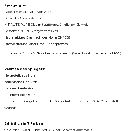
Spiegelglas:
Facettierter Glasrand von 2 cm
Dicke des Glases: 4 mm
MIRALITE PURE Glas mit außergewöhnlicher Klarheit
Besteht aus + 30% recyceltem Glas
Nachhaltiges Glas nach der Norm EN 1036
Umweltfreundlicher Produktionsprozess
Rückplatte 4 mm MDF sicherheitsverleimt. (Verantwortliche Herkunft FSC)
Rahmen des Spiegels:
Hergestellt aus Holz
Italienische Herkunft
Rahmenbreite 9 cm
Rahmentiefe 3,5 cm
Kompletter Spiegel oder nur der Spiegelrahmen kann in 9 Größen bestellt
werden
Erhältlich in 7 Farben
Gold, Antik-Gold, Silber, Antik-Silber, Schwarz oder Weiß.